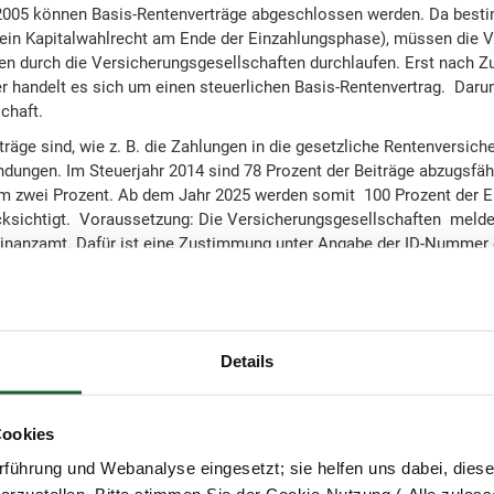
2005 können Basis-Rentenverträge abgeschlossen werden. Da best
kein Kapitalwahlrecht am Ende der Einzahlungsphase), müssen die V
ren durch die Versicherungsgesellschaften durchlaufen. Erst nach Zu
r handelt es sich um einen steuerlichen Basis-Rentenvertrag. Dar
chaft.
räge sind, wie z. B. die Zahlungen in die gesetzliche Rentenversich
dungen. Im Steuerjahr 2014 sind 78 Prozent der Beiträge abzugsfäh
 um zwei Prozent. Ab dem Jahr 2025 werden somit 100 Prozent der 
ksichtigt. Voraussetzung: Die Versicherungsgesellschaften melden
Finanzamt. Dafür ist eine Zustimmung unter Angabe der ID-Nummer e
vorsorgeaufwendungen müssen Sie allerdings unabhängig von der e
mmensteuererklärung auf der Anlage „Vorsorgeaufwand“ beantrage
bessert die Versorgung im Alter und ist grundsätzlich steuerpflichti
Details
ichtet sich nach dem Jahr des Rentenbeginns (Kohortenprinzip). Be
sich der steuerpflichtige Anteil der Rente auf 85 Prozent. Bei eine
plette Basisrente steuerpflichtig.
Cookies
dlung einer Basisrente entspricht der nachgelagerten Besteuerung.
führung und Webanalyse eingesetzt; sie helfen uns dabei, dies
ung führt in der Erwerbsphase zu einer Steuerersparnis, die späte