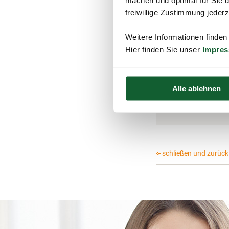
machen und optimal für Sie d
steuerpflichtigen Ein
der Rente.
freiwillige Zustimmung jeder
Weitere Informationen finden
Hier finden Sie unser
Impre
Tipp:
Die Versicherungs
Überprüfen Sie di
Alle ablehnen
Abzugsfähig sind
korrigiert werden.
schließen und zurück 