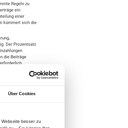
immte Regeln zu
erträge ein
teilung einer
um kümmert sich die
erung,
ig. Der Prozentsatz
Einzahlungen
 die Beiträge
rforderlich.
lektronischen
n.
g. Der
Über Cookies
i einem Rentenbeginn
m Rentenbeginn ab dem
 Der Abzug als
e Webseite besser zu
re Rente zu