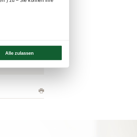
en“) zu – Sie können Ihre
 spätere Besteuerung
ten Beträge aus.
en Einzahlungen.
Alle zulassen
Datenmeldung