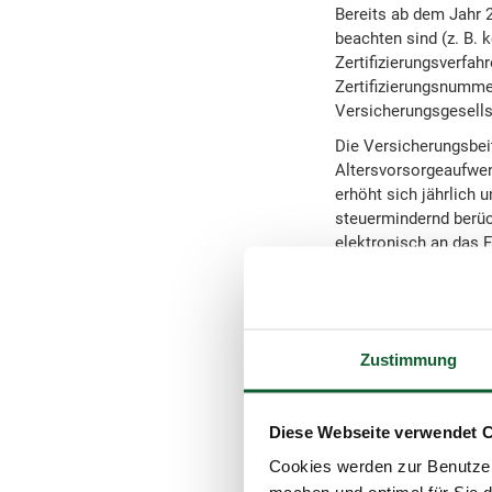
Bereits ab dem Jahr 
beachten sind (z. B. 
Zertifizierungsverfah
Zertifizierungsnumme
Versicherungsgesells
Die Versicherungsbeit
Altersvorsorgeaufwen
erhöht sich jährlich
steuermindernd berüc
elektronisch an das 
Den Abzug als Alters
Meldung in der Einko
Die spätere Rente ver
Zustimmung
Besteuerungsanteil r
im Jahr 2025 beläuft 
Jahr 2040 ist die kom
Diese Webseite verwendet 
Die steuerliche Behan
Cookies werden zur Benutzer
Altersvorsorgeaufwend