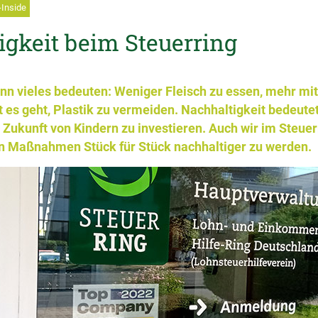
-Inside
gkeit beim Steuerring
nn vieles bedeuten: Weniger Fleisch zu essen, mehr mi
t es geht, Plastik zu vermeiden. Nachhaltigkeit bedeutet
e Zukunft von Kindern zu investieren. Auch wir im Steue
n Maßnahmen Stück für Stück nachhaltiger zu werden.