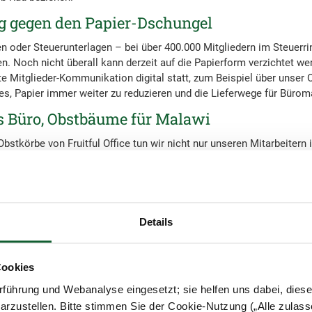
ng gegen den Papier-Dschungel
en oder Steuerunterlagen – bei über 400.000 Mitgliedern im Steuer
Noch nicht überall kann derzeit auf die Papierform verzichtet we
te Mitglieder-Kommunikation digital statt, zum Beispiel über unser O
t es, Papier immer weiter zu reduzieren und die Lieferwege für Büroma
s Büro, Obstbäume für Malawi
bstkörbe von Fruitful Office tun wir nicht nur unseren Mitarbeitern i
s Gutes, sondern tragen pro Quartal dazu bei, dass durchschnittli
den. Umgesetzt wird das von der Nonprofit-Organisation
Ripple Af
Abholzung wertvoller natürlicher Baumbestände einzudämmen, CO₂-E
ebensbedingungen vieler Menschen im Norden Malawis zu verbessern
en Samen für die Pflanzen, sondern werden auch während des Wach
Details
 der Aktion Kinderschutz e. V.
Cookies
 der Steuerring die Aktion Kinderschutz e. V., die sich mit prävent
führung und Webanalyse eingesetzt; sie helfen uns dabei, dies
auch von Kindern einsetzt. Darüber hinaus betreut die Organisation
arzustellen. Bitte stimmen Sie der Cookie-Nutzung („Alle zulass