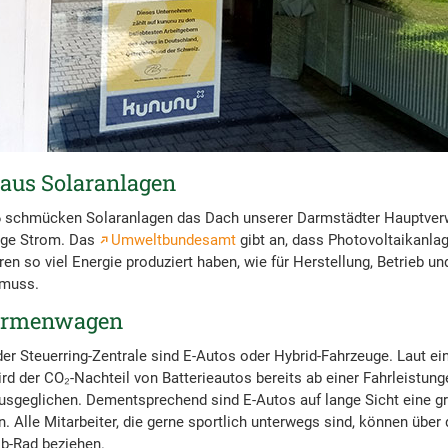
aus Solaranlagen
16 schmücken Solaranlagen das Dach unserer Darmstädter Hauptverw
nge Strom. Das
Umweltbundesamt
gibt an, dass Photovoltaikanla
ren so viel Energie produziert haben, wie für Herstellung, Betrieb u
 muss.
Firmenwagen
r Steuerring-Zentrale sind E-Autos oder Hybrid-Fahrzeuge. Laut ei
rd der CO₂-Nachteil von Batterieautos bereits ab einer Fahrleistung
usgeglichen. Dementsprechend sind E-Autos auf lange Sicht eine gr
 Alle Mitarbeiter, die gerne sportlich unterwegs sind, können über
ob-Rad beziehen.