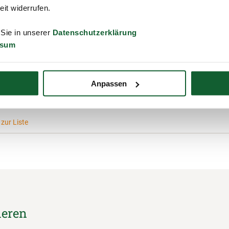
eispielsweise Erste-Hilfe-Kurse für Kinder an.
zeit widerrufen.
 Sie in unserer
Datenschutzerklärung
ssum
 Tipps, wie der Steuerring ein Stück nachhaltiger werden kann? Schi
feedback@steuerring.com.
Anpassen
zur Liste
ieren