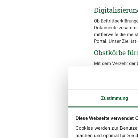
Digitalisieru
Ob Beitrittserklärung
Dokumente zusammen. 
mittlerweile die meis
Portal. Unser Ziel is
Obstkörbe für
Mit dem Verzehr der O
Hauptverwaltung etwa
Malawi gepflanzt wer
die unkontrollierte 
verringern und die L
erhalten nicht nur d
Zustimmung
fortlaufend geschult.
Unterstützung
Diese Webseite verwendet 
Seit 2005 unterstützt
Cookies werden zur Benutzer
den sexuellen Missbr
machen und optimal für Sie d