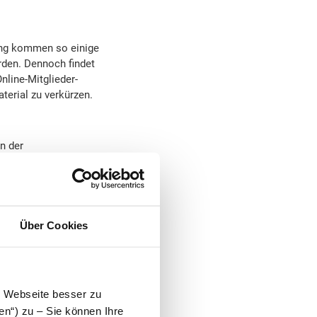
ring kommen so einige
rden. Dennoch findet
nline-Mitglieder-
terial zu verkürzen.
n der
ch 26 Obstbäume in
rica
, deren Ziel es ist,
missionen zu
. Familien vor Ort
stumsprozesses
Über Cookies
iven Maßnahmen gegen
e Webseite besser zu
 verschiedene andere
en“) zu – Sie können Ihre