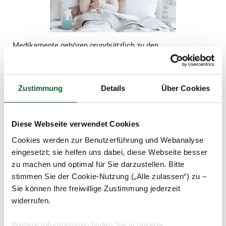
Medikamente gehören grundsätzlich zu den
Krankheitskosten und somit zu den „außergewöhnlichen
Belastungen allgemeiner Art“. Das gilt allerdings nur, wenn
sie verordnet wurden – entweder von einem Arzt oder
Zustimmung
Details
Über Cookies
einem Heilpraktiker.
Ausnahme: Es liegt eine Dauermedikation für Arzneimittel
vor, die frei verkäuflich sind und ohnehin in voller Höhe
Diese Webseite verwendet Cookies
selbst gezahlt werden müssen. Dann genügt die einmalige
Verordnung, um die Zwangsläufigkeit nachzuweisen.
Cookies werden zur Benutzerführung und Webanalyse
eingesetzt; sie helfen uns dabei, diese Webseite besser
Wer also ohne vorherigen Arztbesuch die Medikamente
zu machen und optimal für Sie darzustellen. Bitte
gegen die Erkältung kauft, kann die Aufwendungen nicht in
stimmen Sie der Cookie-Nutzung („Alle zulassen“) zu –
seiner Steuererklärung ansetzen. Das gilt übrigens auch für
Sie können Ihre freiwillige Zustimmung jederzeit
Arzneimittel einer Reiseapotheke.
widerrufen.
Weitere Informationen finden Sie in unserer