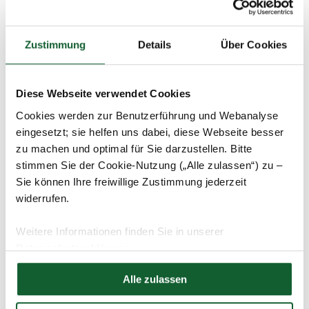
Bisher führte die Mindestvorsorgepauschale in den meisten
Fällen zu einer
Pflichtveranlagung
, sodass die
Einkommensteuererklärung jeweils bis zum 31. Juli eines
Zustimmung
Details
Über Cookies
Jahres eingereicht werden musste. Bei verspäteter Abgabe
drohten Verspätungszuschläge von mindestens 25 Euro pro
angefangenem Monat – maximal 300 Euro pro Jahr. Ohne
Diese Webseite verwendet Cookies
die Mindestvorsorgepauschale liegt in den meisten Fällen
nun eine
Antragsveranlagung
vor, das heißt, die Abgabe
Cookies werden zur Benutzerführung und Webanalyse
der Steuererklärung erfolgt freiwillig. Für die
eingesetzt; sie helfen uns dabei, diese Webseite besser
Einkommensteuererklärung 2026 haben Sie somit Zeit bis
zu machen und optimal für Sie darzustellen. Bitte
zum Ende des Jahres 2030, ohne dass
stimmen Sie der Cookie-Nutzung („Alle zulassen“) zu –
Verspätungszuschläge
anfallen.
Sie können Ihre freiwillige Zustimmung jederzeit
widerrufen.
Wichtig:
Weitere Informationen finden Sie in unserer
Datenschutzerklärung
Reichen Sie trotzdem eine freiwillige
Einkommensteuererklärung ein, um nicht die
Hier finden Sie unser
Impressum
Möglichkeit einer Steuererstattung zu verpassen.
Alle zulassen