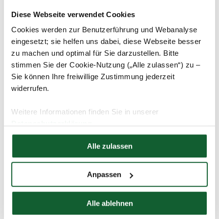
Diese Webseite verwendet Cookies
Cookies werden zur Benutzerführung und Webanalyse
Tipp:
eingesetzt; sie helfen uns dabei, diese Webseite besser
zu machen und optimal für Sie darzustellen. Bitte
Sie sind erklärungspflichtig und wurden vom
Finanzamt erstmals zur Abgabe einer
stimmen Sie der Cookie-Nutzung („Alle zulassen“) zu –
Steuererklärung aufgefordert? Wenn Sie bisher –
Sie können Ihre freiwillige Zustimmung jederzeit
zum Beispiel als Rentner – davon ausgehen konnten,
widerrufen.
keine Steuererklärung abgeben zu müssen,
profitieren Sie von einer sogenannten
Weitere Informationen finden Sie in unserer
Billigkeitsregelung. In diesem Fall bleiben Sie bis
Datenschutzerklärung
zum Ablauf der in der Aufforderung mitgeteilten Frist
Hier finden Sie unser
Impressum
von einem Verspätungszuschlag verschont.
Alle zulassen
Anpassen
schließen und zurück zur Liste
Alle ablehnen