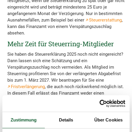
festgesetzt, wenn die Steuererklärung zu spät oder gar nicht
eingereicht wird und beträgt mindestens 25 Euro je
angefangenem Monat der Verzögerung. Nur in bestimmten
Ausnahmefällen, zum Beispiel bei einer
Steuererstattung
,
kann das Finanzamt von einem Verspätungszuschlag
absehen.
Mehr Zeit für Steuerring-Mitglieder
Sie haben die Steuererklärung 2025 noch nicht eingereicht?
Dann lassen sich eine Schätzung und ein
Verspätungszuschlag noch vermeiden. Als Mitglied im
Steuerring profitieren Sie von der verlängerten Abgabefrist
bis zum 1. März 2027. Wir beantragen für Sie eine
Fristverlängerung
, die auch noch rückwirkend möglich ist.
In diesem Fall erlässt das Finanzamt weder einen
Schätzbescheid noch setzt es einen Verspätungszuschlag
fest. Sie sollten deshalb nicht zögern und schnellstmöglich
eine
Beratungsstelle
aufsuchen. Die Aufhebung oder
Änderung des Schätzbescheides kann im schlimmsten Fall
Zustimmung
Details
Über Cookies
– wenn nicht der Vorbehalt einer Nachprüfung erwähnt wird
– nur noch innerhalb eines Monats beantragt werden.