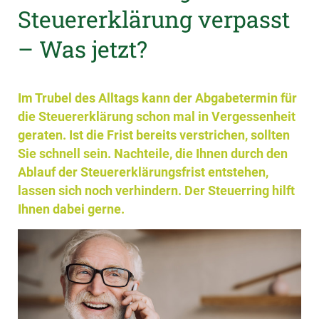
Steuererklärung verpasst
– Was jetzt?
Im Trubel des Alltags kann der Abgabetermin für
die Steuererklärung schon mal in Vergessenheit
geraten. Ist die Frist bereits verstrichen, sollten
Sie schnell sein. Nachteile, die Ihnen durch den
Ablauf der Steuererklärungsfrist entstehen,
lassen sich noch verhindern. Der Steuerring hilft
Ihnen dabei gerne.