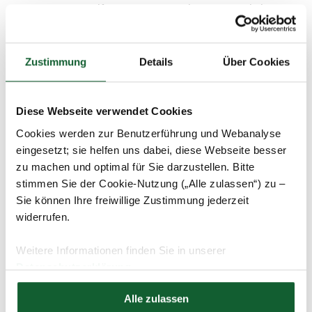
unter Zuhilfenahme von Unterlagen ermitteln lässt,
die ihrerseits nicht mehr ergänzungsbedürftig sind.
Die einzelnen Fahrten sind mit dem Anfangs- und
Zustimmung
Details
Über Cookies
Endkilometerstand vollständig und fortlaufend zu
vermerken.
Diese Webseite verwendet Cookies
Private Unterbrechungen einer Reise müssen
dokumentiert werden. Die vorherige Geschäftsreise ist
Cookies werden zur Benutzerführung und Webanalyse
abzuschließen. Nach der Privatfahrt erfolgt ein neuer
eingesetzt; sie helfen uns dabei, diese Webseite besser
Eintrag.
zu machen und optimal für Sie darzustellen. Bitte
stimmen Sie der Cookie-Nutzung („Alle zulassen“) zu –
Achten Sie darauf, alle Informationen sofort und vollständig
Sie können Ihre freiwillige Zustimmung jederzeit
in Ihr Fahrtenbuch einzutragen – denn so fahren Sie sich
widerrufen.
Vorteile ein.
Weitere Informationen finden Sie in unserer
Datenschutzerklärung
schließen und zurück zur Liste
Hier finden Sie unser
Impressum
Alle zulassen