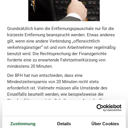
Grundsätzlich kann die Entfernungspauschale nur für die
kürzeste Entfernung beansprucht werden. Etwas anderes
gilt, wenn eine andere Verbindung „offensichtlich
verkehrsgünstiger“ ist und vom Arbeitnehmer regelmäßig
benutzt wird. Die Rechtsprechung der Finanzgerichte
forderte eine zu erwartende Fahrtzeitverkürzung von
mindestens 20 Minuten.
Der BFH hat nun entschieden, dass eine
Mindestzeitersparnis von 20 Minuten nicht stets
erforderlich ist. Vielmehr müssen alle Umstände des
Einzelfalls beurteilt werden, wie beispielsweise die
Streckenführung und die Schaltung von Ampeln. Eine
Straßenverbindung kann auch dann „offensichtlich
verkehrsgünstiger“ sein, wenn bei ihrer Nutzung nur eine
geringe Zeitersparnis zu erwarten ist.
Zustimmung
Details
Über Cookies
Allerdings hat der BFH klargestellt, dass nur die tatsächlich