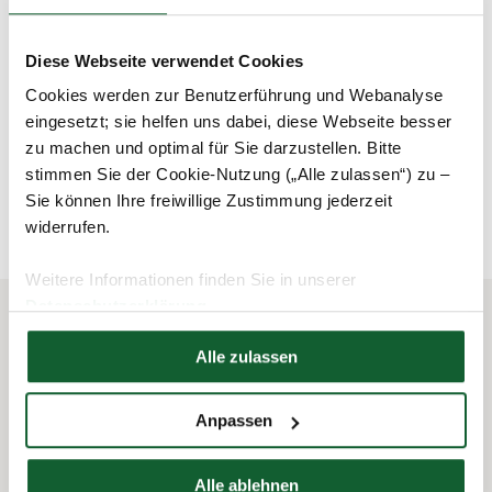
genutzte Straßenverbindung berechnet werden darf. Eine
mögliche, aber vom Steuerpflichtigen nicht benutzte
Diese Webseite verwendet Cookies
Straßenverbindung kann der Entfernungspauschale nicht
zugrunde gelegt werden.
Cookies werden zur Benutzerführung und Webanalyse
eingesetzt; sie helfen uns dabei, diese Webseite besser
zu machen und optimal für Sie darzustellen. Bitte
stimmen Sie der Cookie-Nutzung („Alle zulassen“) zu –
schließen und zurück zur Liste
Sie können Ihre freiwillige Zustimmung jederzeit
widerrufen.
Weitere Informationen finden Sie in unserer
Datenschutzerklärung
Hier finden Sie unser
Impressum
Alle zulassen
Das könnte Sie auch interessieren
Anpassen
Alle ablehnen