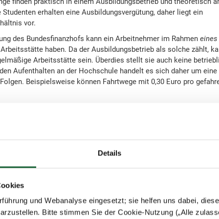
ge finden praktisch in einem Ausbildungsbetrieb und theoretisch a
 Studenten erhalten eine Ausbildungsvergütung, daher liegt ein
ältnis vor.
hung des Bundesfinanzhofs kann ein Arbeitnehmer im Rahmen
eines
rbeitsstätte haben. Da der Ausbildungsbetrieb als solche zählt, ka
lmäßige Arbeitsstätte sein. Überdies stellt sie auch keine betriebl
 den Aufenthalten an der Hochschule handelt es sich daher um eine
n Folgen. Beispielsweise können Fahrtwege mit 0,30 Euro pro gefah
zur Liste
Details
Cookies
führung und Webanalyse eingesetzt; sie helfen uns dabei, dies
ieren
arzustellen. Bitte stimmen Sie der Cookie-Nutzung („Alle zulass