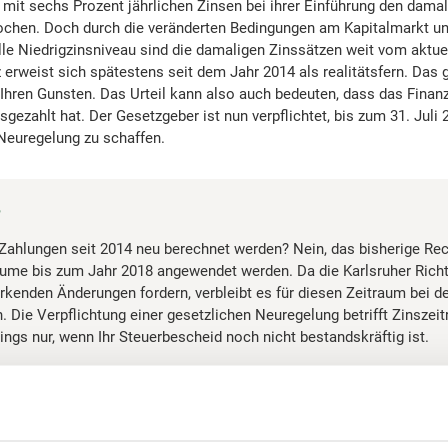
mit sechs Prozent jährlichen Zinsen bei ihrer Einführung den dama
ochen. Doch durch die veränderten Bedingungen am Kapitalmarkt un
lle Niedrigzinsniveau sind die damaligen Zinssätzen weit vom aktue
z erweist sich spätestens seit dem Jahr 2014 als realitätsfern. Das g
 Ihren Gunsten. Das Urteil kann also auch bedeuten, dass das Finan
gezahlt hat. Der Gesetzgeber ist nun verpflichtet, bis zum 31. Juli 
euregelung zu schaffen.
?
 Zahlungen seit 2014 neu berechnet werden? Nein, das bisherige Rec
ume bis zum Jahr 2018 angewendet werden. Da die Karlsruher Richte
rkenden Änderungen fordern, verbleibt es für diesen Zeitraum bei d
. Die Verpflichtung einer gesetzlichen Neuregelung betrifft Zinsze
ings nur, wenn Ihr Steuerbescheid noch nicht bestandskräftig ist.
die Berechnung von Steuerzinsen: