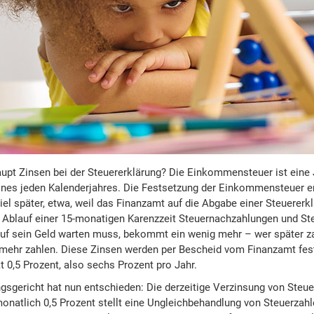
upt Zinsen bei der Steuererklärung? Die Einkommensteuer ist eine
eines jeden Kalenderjahres. Die Festsetzung der Einkommensteuer er
iel später, etwa, weil das Finanzamt auf die Abgabe einer Steuerer
Ablauf einer 15-monatigen Karenzzeit Steuernachzahlungen und St
 auf sein Geld warten muss, bekommt ein wenig mehr – wer später 
 mehr zahlen. Diese Zinsen werden per Bescheid vom Finanzamt fes
t 0,5 Prozent, also sechs Prozent pro Jahr.
sgericht hat nun entschieden: Die derzeitige Verzinsung von Steu
natlich 0,5 Prozent stellt eine Ungleichbehandlung von Steuerzahle