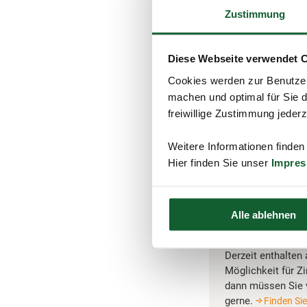
Der Steuerbescheid f
Zustimmung
Euro.
Die Berechnung der Z
ist und endet an dem 
Diese Webseite verwendet 
immer nur für volle 
Cookies werden zur Benutzer
Satz 2 AO).
machen und optimal für Sie d
Der Zinszeitraum bet
freiwillige Zustimmung jeder
erfolgt drei Tage nac
Weitere Informationen finden
56 x 0,5 Proze
Hier finden Sie unser
Impre
Verpflichtende Änder
Monaten. Wie genau s
Alle ablehnen
Tipp:
Derzeit enthalten
Möglichkeit für Z
dann müssen Sie vo
gerne.
Finden Sie