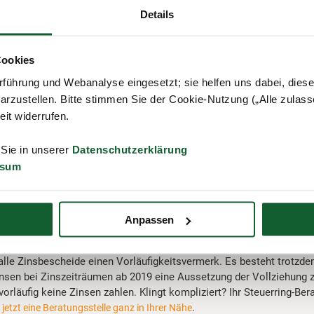
ür 2014 ergeht am 18. Dezember 2020. Die Einkommensteuernachza
Details
insen beginnt 15 Monate nach Ablauf des Kalenderjahres, in dem di
Tag, an dem die Steuerfestsetzung wirksam ist (§ 233a Abs. 2 AO).
Cookies
Monate zu zahlen, angefangene Monate werden also nicht berücksicht
führung und Webanalyse eingesetzt; sie helfen uns dabei, dies
arzustellen. Bitte stimmen Sie der Cookie-Nutzung („Alle zulass
rägt nach Ablauf der 15 Monate: 1. April 2016 bis 21. Dezember 20
zeit widerrufen.
h Aufgabe zur Post) mit 56 vollen Monaten.
 Sie in unserer
Datenschutzerklärung
nt = 28 Prozent x 2.300 Euro = 644 Euro Zinsen
ssum
ung betreffen nur den Zinszeitraum 1. Januar 2019 bis 21. Dezember
ich diese Änderung gestaltet, muss der Gesetzgeber erst noch bes
Anpassen
 alle Zinsbescheide einen Vorläufigkeitsvermerk. Es besteht trotzd
insen bei Zinszeiträumen ab 2019 eine Aussetzung der Vollziehung 
rläufig keine Zinsen zahlen. Klingt kompliziert? Ihr Steuerring-Bera
.
 jetzt eine Beratungsstelle ganz in Ihrer Nähe