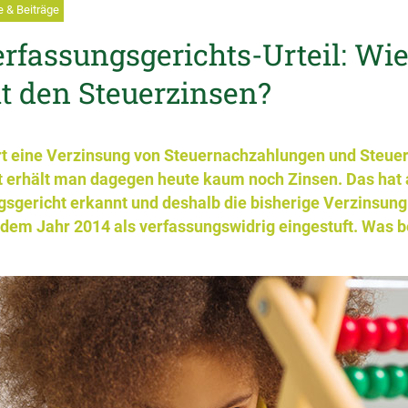
 & Beiträge
fassungsgerichts-Urteil: Wie
t den Steuerzinsen?
rt eine Verzinsung von Steuernachzahlungen und Steuer
 erhält man dagegen heute kaum noch Zinsen. Das hat 
gericht erkannt und deshalb die bisherige Verzinsung 
dem Jahr 2014 als verfassungswidrig eingestuft. Was b