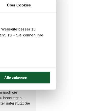
hlung beträgt 2.300
Über Cookies
e Steuer entstanden
 Die Zinsen sind
igt (§ 238 Abs. 1
e Webseite besser zu
en“) zu – Sie können Ihre
20 (Bekanntgabe
 2020 mit 23 vollen
chließen.
Alle zulassen
em noch die
zu beantragen –
ter unterstützt Sie