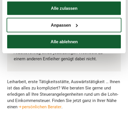
Hier finden Sie unser
Impressum
Alle zulassen
Tipp:
Anpassen
Achten Sie als Leiharbeitnehmer auf eine konkrete
und nachweisbare Befristung bis zu 48 Monaten in
der Einsatzstellenzuweisung – dann liegt immer eine
Alle ablehnen
Auswärtstätigkeit vor. Die Möglichkeit im
Arbeitsvertrag eines jederzeitigen Wechsels zu
einem anderen Entleiher genügt dabei nicht.
Leiharbeit, erste Tätigkeitsstätte, Auswärtstätigkeit … Ihnen
ist das alles zu kompliziert? Wie beraten Sie gerne und
erledigen all Ihre Steuerangelegenheiten rund um die Lohn-
und Einkommensteuer. Finden Sie jetzt ganz in Ihrer Nähe
einen
persönlichen Berater
.