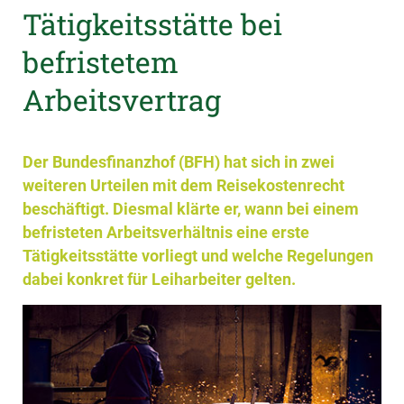
Tätigkeitsstätte bei
befristetem
Arbeitsvertrag
Der Bundesfinanzhof (BFH) hat sich in zwei
weiteren Urteilen mit dem Reisekostenrecht
beschäftigt. Diesmal klärte er, wann bei einem
befristeten Arbeitsverhältnis eine erste
Tätigkeitsstätte vorliegt und welche Regelungen
dabei konkret für Leiharbeiter gelten.