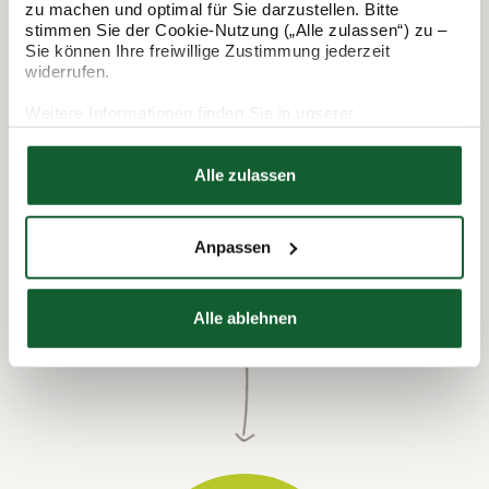
In 3 Schritten zur Steuererklärung.
zu machen und optimal für Sie darzustellen. Bitte
So funktioniert's:
stimmen Sie der Cookie-Nutzung („Alle zulassen“) zu –
Sie können Ihre freiwillige Zustimmung jederzeit
widerrufen.
Weitere Informationen finden Sie in unserer
Datenschutzerklärung
Hier finden Sie unser
Impressum
Alle zulassen
Anpassen
Termin vereinbaren
Alle ablehnen