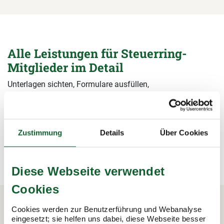
Alle Leistungen für Steuerring-
Mitglieder im Detail
Unterlagen sichten, Formulare ausfüllen,
Steuerermäßigungen beantragen, Bescheide prüfen – wir
übernehmen alle Arbeiten rund um die Steuererklärung und
sichern damit Ihre Steuervorteile.
Zustimmung
Details
Über Cookies
mehr erfahren
mehr erfahren
Diese Webseite verwendet
Cookies
Cookies werden zur Benutzerführung und Webanalyse
eingesetzt; sie helfen uns dabei, diese Webseite besser