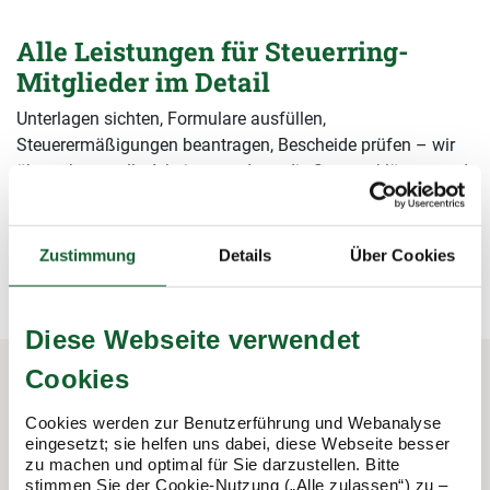
Alle Leistungen für Steuerring-
Mitglieder im Detail
Unterlagen sichten, Formulare ausfüllen,
Steuerermäßigungen beantragen, Bescheide prüfen – wir
übernehmen alle Arbeiten rund um die Steuererklärung und
sichern damit Ihre Steuervorteile.
mehr erfahren
mehr erfahren
Zustimmung
Details
Über Cookies
Diese Webseite verwendet
Cookies
In 3 Schritten zur Steuererklärung.
Cookies werden zur Benutzerführung und Webanalyse
eingesetzt; sie helfen uns dabei, diese Webseite besser
So funktioniert's:
zu machen und optimal für Sie darzustellen. Bitte
stimmen Sie der Cookie-Nutzung („Alle zulassen“) zu –