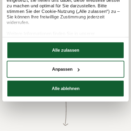
In 3 Schritten zur Steuererklärung.
zu machen und optimal für Sie darzustellen. Bitte
stimmen Sie der Cookie-Nutzung („Alle zulassen“) zu –
So funktioniert's:
Sie können Ihre freiwillige Zustimmung jederzeit
widerrufen.
Weitere Informationen finden Sie in unserer
Datenschutzerklärung
Hier finden Sie unser
Impressum
Alle zulassen
Anpassen
Termin vereinbaren
Alle ablehnen