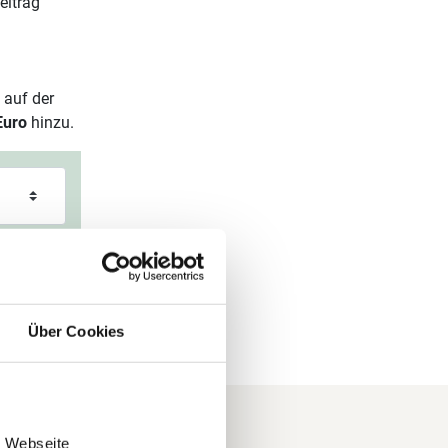
eitrag
 auf der
Euro
hinzu.
Über Cookies
e Webseite