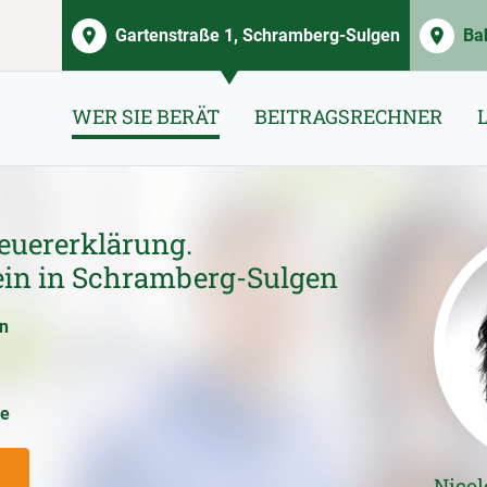
Gartenstraße 1, Schramberg-Sulgen
Ba
WER SIE BERÄT
BEITRAGSRECHNER
euererklärung.
ein in Schramberg-Sulgen
en
ce
Nicol