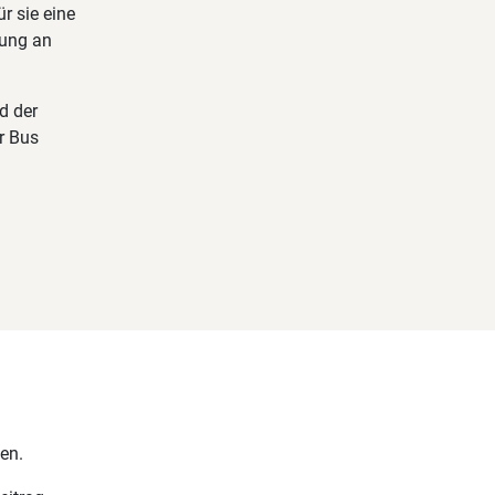
r sie eine
tung an
d der
r Bus
en.