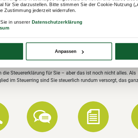
itgliedschaft im Lohnsteuerhilfeverein
 für Sie darzustellen. Bitte stimmen Sie der Cookie-Nutzung („A
lige Zustimmung jederzeit widerrufen.
ring
 Sie in unserer
Datenschutzerklärung
ing e.V. (Lohnsteuerhilfeverein) ist mit rund 400.000 Mitgliedern
ssum
ungsstellen einer der größten Lohnsteuerhilfevereine Deutschla
rg-Sulgen stehen wir Ihnen gerne zur Verfügung und erstellen u.
rung.
Anpassen
Leistungen im Überblick
n die Steuererklärung für Sie – aber das ist noch nicht alles. Als
lied im Steuerring sind Sie steuerlich rundum versorgt, das gan