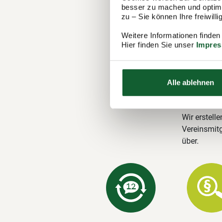
Ihre M
besser zu machen und optimal
zu – Sie können Ihre freiwil
Steuer
Weitere Informationen finden
Der Steuerr
Hier finden Sie unser
Impre
1.100 Berat
in Schrambe
Steuererklä
Alle ablehnen
Unsere 
Wir erstelle
Vereinsmitg
über.