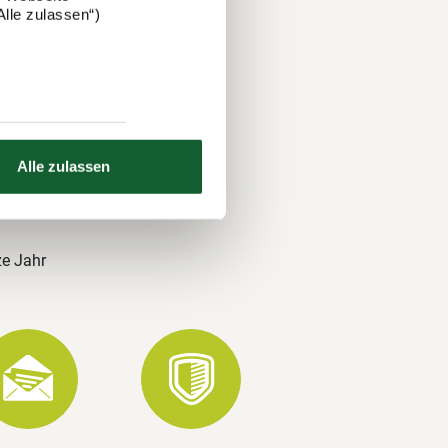
lle zulassen“)
 und über
nds. Auch
 a. Ihre
Alle zulassen
ze Jahr