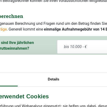
 Beitragsrechner können Sie Ihren voraussichtlichen Mitgliedsb
 berechnen
r genauen Berechnung und Fragen rund um den Betrag finden Sie
räge
. Generell kommt eine
einmalige Aufnahmegebühr von 14 
sind Ihre jährlichen
ruttoeinnahmen?
ssichtlicher Mitgliedsbeitrag
60,00 € pro Jahr
9 % Mehrwertsteuer)
Details
verwendet Cookies
führung und Webanalyse eingesetzt; sie helfen uns dabei, dies