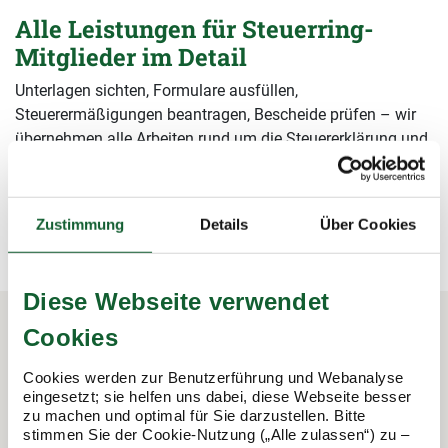
Alle Leistungen für Steuerring-
Mitglieder im Detail
Unterlagen sichten, Formulare ausfüllen,
Steuerermäßigungen beantragen, Bescheide prüfen – wir
übernehmen alle Arbeiten rund um die Steuererklärung und
sichern damit Ihre Steuervorteile.
mehr erfahren
mehr erfahren
Zustimmung
Details
Über Cookies
Diese Webseite verwendet
Cookies
In 3 Schritten zur Steuererklärung.
Cookies werden zur Benutzerführung und Webanalyse
So funktioniert's:
eingesetzt; sie helfen uns dabei, diese Webseite besser
zu machen und optimal für Sie darzustellen. Bitte
stimmen Sie der Cookie-Nutzung („Alle zulassen“) zu –