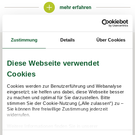
mehr erfahren
mehr erfahren
Zustimmung
Details
Über Cookies
In 3 Schritten zur Steuererklärung.
Diese Webseite verwendet
So funktioniert's:
Cookies
Cookies werden zur Benutzerführung und Webanalyse
eingesetzt; sie helfen uns dabei, diese Webseite besser
zu machen und optimal für Sie darzustellen. Bitte
stimmen Sie der Cookie-Nutzung („Alle zulassen“) zu –
Sie können Ihre freiwillige Zustimmung jederzeit
widerrufen.
Weitere Informationen finden Sie in unserer
Datenschutzerklärung