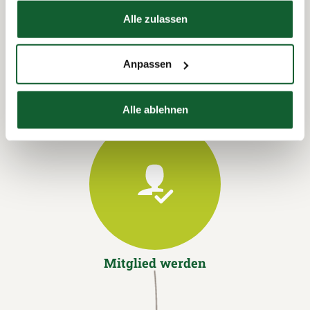
Hier finden Sie unser
Impressum
Termin vereinbaren
Alle zulassen
Anpassen
Alle ablehnen
Mitglied werden