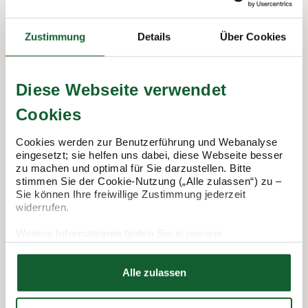
In 3 Schritten zur Steuererklärung.
So funktioniert's:
Zustimmung
Details
Über Cookies
Diese Webseite verwendet
Cookies
Cookies werden zur Benutzerführung und Webanalyse
eingesetzt; sie helfen uns dabei, diese Webseite besser
zu machen und optimal für Sie darzustellen. Bitte
stimmen Sie der Cookie-Nutzung („Alle zulassen“) zu –
Sie können Ihre freiwillige Zustimmung jederzeit
Termin vereinbaren
widerrufen.
Weitere Informationen finden Sie in unserer
Datenschutzerklärung
Hier finden Sie unser
Impressum
Alle zulassen