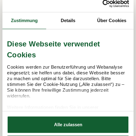
In 3 Schritten zur Steuererklärung.
Zustimmung
Details
Über Cookies
So funktioniert's:
Diese Webseite verwendet
Cookies
Cookies werden zur Benutzerführung und Webanalyse
eingesetzt; sie helfen uns dabei, diese Webseite besser
zu machen und optimal für Sie darzustellen. Bitte
stimmen Sie der Cookie-Nutzung („Alle zulassen“) zu –
Sie können Ihre freiwillige Zustimmung jederzeit
widerrufen.
Termin vereinbaren
Weitere Informationen finden Sie in unserer
Datenschutzerklärung
Hier finden Sie unser
Impressum
Alle zulassen