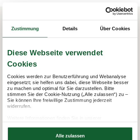
Zustimmung
Details
Über Cookies
In 3 Schritten zur Steuererklärung.
So funktioniert's:
Diese Webseite verwendet
Cookies
Cookies werden zur Benutzerführung und Webanalyse
eingesetzt; sie helfen uns dabei, diese Webseite besser
zu machen und optimal für Sie darzustellen. Bitte
stimmen Sie der Cookie-Nutzung („Alle zulassen“) zu –
Sie können Ihre freiwillige Zustimmung jederzeit
widerrufen.
Termin vereinbaren
Weitere Informationen finden Sie in unserer
Datenschutzerklärung
Hier finden Sie unser
Impressum
Alle zulassen