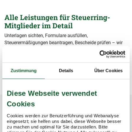
Alle Leistungen für Steuerring-
Mitglieder im Detail
Unterlagen sichten, Formulare ausfüllen,
Steuerermäßigungen beantragen, Bescheide prüfen – wir
übernehmen alle Arbeiten rund um die Steuererklärung und
sichern damit Ihre Steuervorteile.
mehr erfahren
mehr erfahren
Zustimmung
Details
Über Cookies
Diese Webseite verwendet
Cookies
Cookies werden zur Benutzerführung und Webanalyse
In 3 Schritten zur Steuererklärung.
eingesetzt; sie helfen uns dabei, diese Webseite besser
So funktioniert's:
zu machen und optimal für Sie darzustellen. Bitte