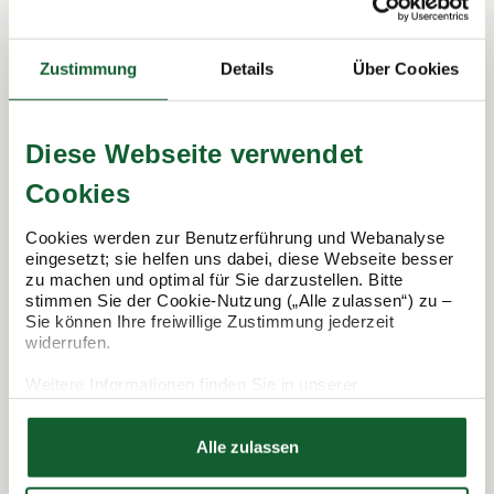
In 3 Schritten zur Steuererklärung.
Zustimmung
Details
Über Cookies
So funktioniert's:
Diese Webseite verwendet
Cookies
Cookies werden zur Benutzerführung und Webanalyse
eingesetzt; sie helfen uns dabei, diese Webseite besser
zu machen und optimal für Sie darzustellen. Bitte
stimmen Sie der Cookie-Nutzung („Alle zulassen“) zu –
Sie können Ihre freiwillige Zustimmung jederzeit
widerrufen.
Termin vereinbaren
Weitere Informationen finden Sie in unserer
Datenschutzerklärung
Hier finden Sie unser
Impressum
Alle zulassen