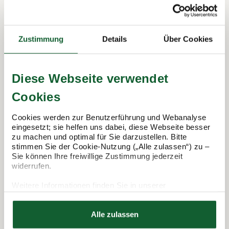
In 3 Schritten zur Steuererklärung.
Zustimmung
Details
Über Cookies
So funktioniert's:
Diese Webseite verwendet
Cookies
Cookies werden zur Benutzerführung und Webanalyse
eingesetzt; sie helfen uns dabei, diese Webseite besser
zu machen und optimal für Sie darzustellen. Bitte
stimmen Sie der Cookie-Nutzung („Alle zulassen“) zu –
Sie können Ihre freiwillige Zustimmung jederzeit
widerrufen.
Termin vereinbaren
Weitere Informationen finden Sie in unserer
Datenschutzerklärung
Hier finden Sie unser
Impressum
Alle zulassen