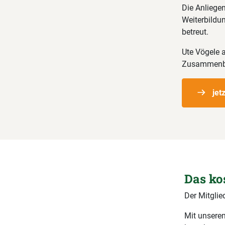
Die Anliegen
Weiterbildun
betreut.
Ute Vögele 
Zusammenblei
jet
Das ko
Der Mitglie
Mit unserem