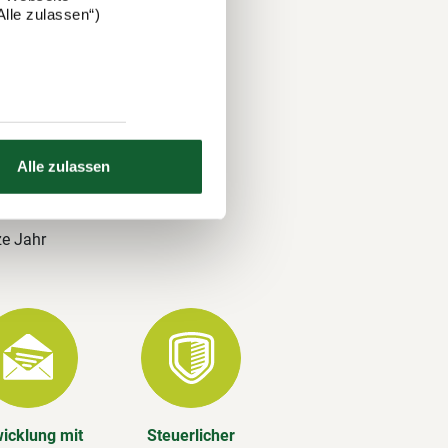
lle zulassen“)
 und über
nds. Auch
Alle zulassen
ze Jahr
icklung mit
Steuerlicher