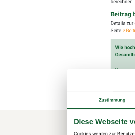
berechnen.
Beitrag
Details zu
Seite
Beit
Wie hoch 
Gesamtb
Ihr vorau
(inkl. 1
Zustimmung
Diese Webseite 
Ihre M
Cookies werden zur Benutzer