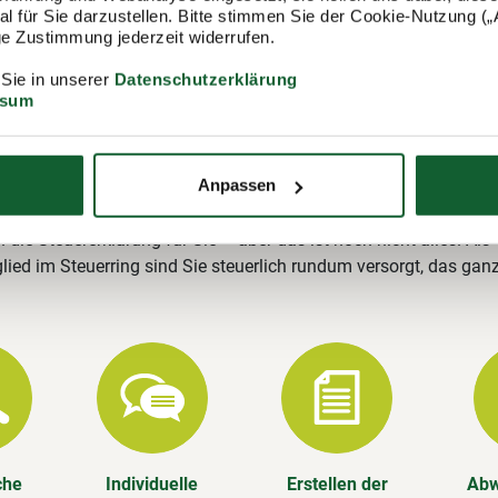
 für Sie darzustellen. Bitte stimmen Sie der Cookie-Nutzung („A
ring
lige Zustimmung jederzeit widerrufen.
ing e.V. (Lohnsteuerhilfeverein) ist mit rund 400.000 Mitgliedern
 Sie in unserer
Datenschutzerklärung
ungsstellen einer der größten Lohnsteuerhilfevereine Deutschla
ssum
im stehen wir Ihnen gerne zur Verfügung und erstellen u. a. Ihre
rung.
Anpassen
Leistungen im Überblick
n die Steuererklärung für Sie – aber das ist noch nicht alles. Als
lied im Steuerring sind Sie steuerlich rundum versorgt, das gan
che
Individuelle
Erstellen der
Abw