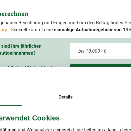
 berechnen
r genauen Berechnung und Fragen rund um den Betrag finden Sie
räge
. Generell kommt eine
einmalige Aufnahmegebühr von 14 
sind Ihre jährlichen
ruttoeinnahmen?
ssichtlicher Mitgliedsbeitrag
60,00 € pro Jahr
9 % Mehrwertsteuer)
Details
verwendet Cookies
itgliedschaft im Lohnsteuerhilfeverein
führung und Webanalyse eingesetzt; sie helfen uns dabei, dies