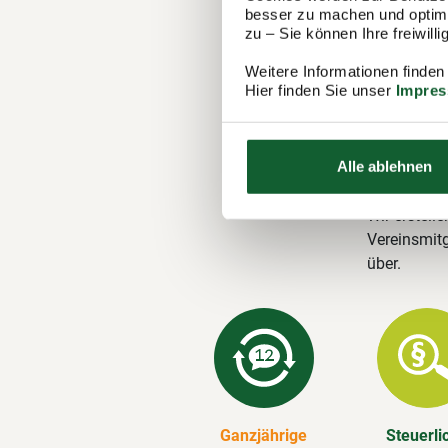
besser zu machen und optimal
Steuer
zu – Sie können Ihre freiwil
Der Steuerr
Weitere Informationen finden
1.100 Berat
Hier finden Sie unser
Impre
in Dossenhe
Steuererklä
Alle ablehnen
Unsere 
Wir erstelle
Vereinsmitg
über.
Ganzjährige
Steuerli