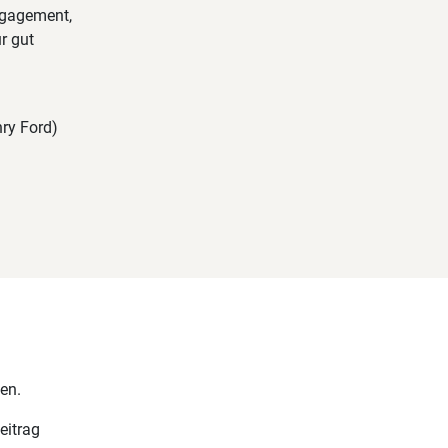
Engagement,
r gut
nry Ford)
en.
eitrag