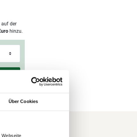
 auf der
Euro
hinzu.
Über Cookies
e Webseite