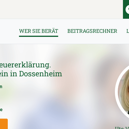
WER SIE BERÄT
BEITRAGSRECHNER
euererklärung.
ein in Dossenheim
en
ce
Ute V