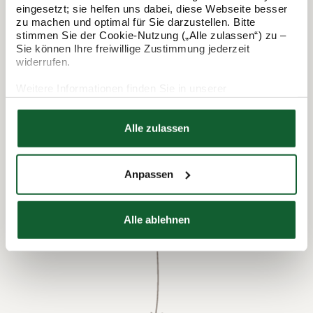
eingesetzt; sie helfen uns dabei, diese Webseite besser
zu machen und optimal für Sie darzustellen. Bitte
In 3 Schritten zur Steuererklärung.
stimmen Sie der Cookie-Nutzung („Alle zulassen“) zu –
Sie können Ihre freiwillige Zustimmung jederzeit
So funktioniert's:
widerrufen.
Weitere Informationen finden Sie in unserer
Datenschutzerklärung
Hier finden Sie unser
Impressum
Alle zulassen
Anpassen
Alle ablehnen
Termin vereinbaren