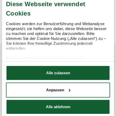
Diese Webseite verwendet
übernehmen alle Arbeiten rund um die Steuererklärung und
sichern damit Ihre Steuervorteile.
Cookies
mehr erfahren
mehr erfahren
Cookies werden zur Benutzerführung und Webanalyse
eingesetzt; sie helfen uns dabei, diese Webseite besser
zu machen und optimal für Sie darzustellen. Bitte
stimmen Sie der Cookie-Nutzung („Alle zulassen“) zu –
Sie können Ihre freiwillige Zustimmung jederzeit
widerrufen.
Weitere Informationen finden Sie in unserer
In 3 Schritten zur Steuererklärung.
Datenschutzerklärung
Hier finden Sie unser
Impressum
So funktioniert's:
Alle zulassen
Anpassen
Alle ablehnen