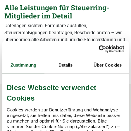
Alle Leistungen für Steuerring-
Mitglieder im Detail
Unterlagen sichten, Formulare ausfüllen,
Steuerermäßigungen beantragen, Bescheide prüfen – wir
übernehmen alle Arbeiten rund um die Steuererklärung und
sichern damit Ihre Steuervorteile.
mehr erfahren
mehr erfahren
Zustimmung
Details
Über Cookies
Diese Webseite verwendet
Cookies
In 3 Schritten zur Steuererklärung.
Cookies werden zur Benutzerführung und Webanalyse
So funktioniert's:
eingesetzt; sie helfen uns dabei, diese Webseite besser
zu machen und optimal für Sie darzustellen. Bitte
stimmen Sie der Cookie-Nutzung („Alle zulassen“) zu –