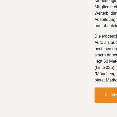
Mönchengladb
Mitglieder e
Weiterbildun
Ausbildung z
und absolvie
Die erdgesc
Auto als auc
bestehen au
einem nahege
liegt 50 Met
(Linie 035) 
"Mönchengla
bietet Mark
jet