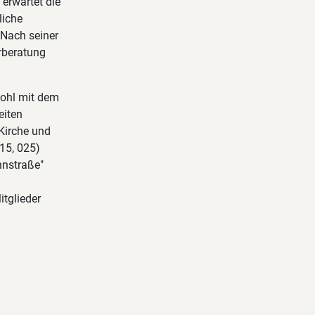
 erwartet die
liche
 Nach seiner
erberatung
wohl mit dem
eiten
Kirche und
015, 025)
nnstraße"
tglieder