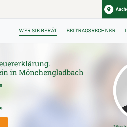
Aache
WER SIE BERÄT
BEITRAGSRECHNER
euererklärung.
rein in Mönchengladbach
en
ce
Mark