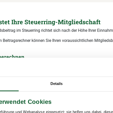
stet Ihre Steuerring-Mitgliedschaft
dsbeitrag im Steuerring richtet sich nach der Höhe Ihrer Einnahm
 Beitragsrechner können Sie Ihren voraussichtlichen Mitgliedsb
 berechnen
r genauen Berechnung und Fragen rund um den Betrag finden Sie
räge
. Generell kommt eine
einmalige Aufnahmegebühr von 14 
Details
sind Ihre jährlichen
ruttoeinnahmen?
verwendet Cookies
ssichtlicher Mitgliedsbeitrag
60,00 € pro Jahr
9 % Mehrwertsteuer)
führung und Webanalyse eingesetzt; sie helfen uns dabei, dies