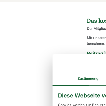
Das ko
Der Mitglie
Mit unserem
berechnen.
Beitrag
Details zu
Seite
Beit
Zustimmung
Wie hoch 
Gesamtb
Diese Webseite 
Ihr vorau
(inkl. 1
Cookies werden zur Benutzer