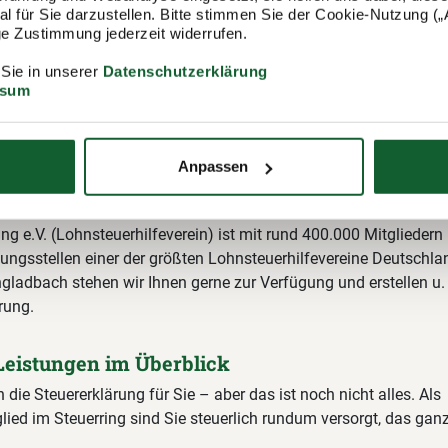
 für Sie darzustellen. Bitte stimmen Sie der Cookie-Nutzung („A
lige Zustimmung jederzeit widerrufen.
 Sie in unserer
Datenschutzerklärung
ssum
itgliedschaft im Lohnsteuerhilfeverein
Anpassen
ring
ing e.V. (Lohnsteuerhilfeverein) ist mit rund 400.000 Mitgliedern
ungsstellen einer der größten Lohnsteuerhilfevereine Deutschla
ladbach stehen wir Ihnen gerne zur Verfügung und erstellen u. 
rung.
Leistungen im Überblick
n die Steuererklärung für Sie – aber das ist noch nicht alles. Als
lied im Steuerring sind Sie steuerlich rundum versorgt, das gan