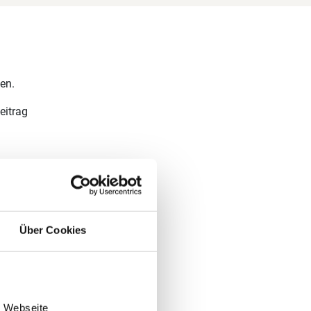
en.
eitrag
 auf der
Euro
hinzu.
Über Cookies
e Webseite