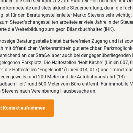
ach, die sich seit April 2022 im Stadtteil Holt befindet. Vor Ort
ine kompetente und stets aktuelle Steuerberatung, denn die fach
g ist für den Beratungsstellenleiter Marko Stevens sehr wichtig:
um Steuerfachangestellten arbeitete er viele Jahre in der Steu
rte die Weiterbildung zum gepr. Bilanzbuchhalter (IHK).
hossige Beratungsstelle bietet barrierefreien Zugang und ist so
h mit öffentlichen Verkehrsmitteln gut erreichbar. Parkmöglichk
sreichend an der Straße, aber auch bei der gegenüberliegenden 
legenen Parkplatz. Die Haltestellen "Holt Kirche" (Linien 007, 
er, die Haltestellen "Engelsholt" (Linien 014, 017) und "Immelma
liegen jeweils rund 200 Meter und die Autobahnausfahrt (13)
dbach Holt" rund 600 Meter vom Büro entfernt. Für immobile Mi
o Stevens nach Vereinbarung Hausbesuche an.
zt Kontakt aufnehmen