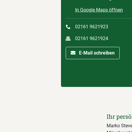
In Google Maps öffnen
02161 9621923
02161 9621924
E-Mail schreiben
Ihr persö
Marko Steve