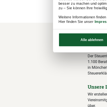
besser zu machen und optimal
zu – Sie können Ihre freiwil
Weitere Informationen finden
Hier finden Sie unser
Impre
Ihre M
Alle ablehnen
Steuer
Der Steuerr
1.100 Berat
in Möncheng
Steuererklä
Unsere 
Wir erstelle
Vereinsmitg
über.