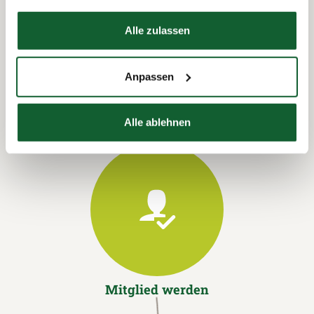
Datenschutzerklärung
Hier finden Sie unser
Impressum
Termin vereinbaren
Alle zulassen
Anpassen
Alle ablehnen
Mitglied werden