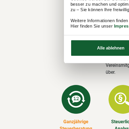
Steuer
besser zu machen und optimal
zu – Sie können Ihre freiwil
Der Steuerr
1.100 Berat
Weitere Informationen finden
Hier finden Sie unser
Impre
in Horn-Bad
Steuererklä
Alle ablehnen
Unsere 
Wir erstelle
Vereinsmitg
über.
Ganzjährige
Steuerli
Steuerberatung
Analy