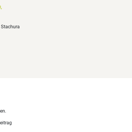
h,
l Stachura
en.
eitrag