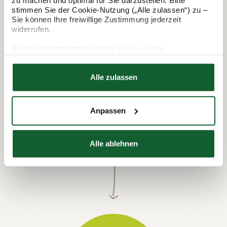
zu machen und optimal für Sie darzustellen. Bitte
So funktioniert's:
stimmen Sie der Cookie-Nutzung („Alle zulassen“) zu –
Sie können Ihre freiwillige Zustimmung jederzeit
widerrufen.
Weitere Informationen finden Sie in unserer
Datenschutzerklärung
Hier finden Sie unser
Impressum
Alle zulassen
Anpassen
Termin vereinbaren
Alle ablehnen