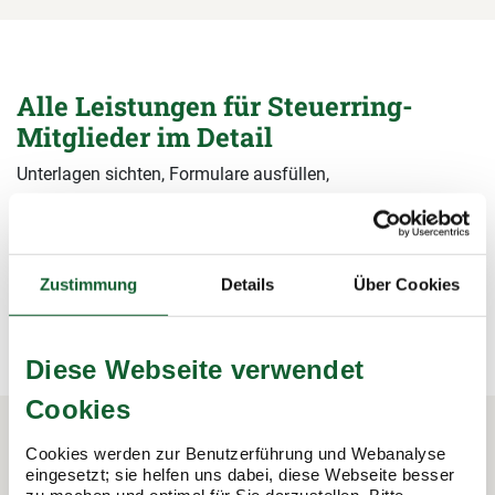
Alle Leistungen für Steuerring-
Mitglieder im Detail
Unterlagen sichten, Formulare ausfüllen,
Steuerermäßigungen beantragen, Bescheide prüfen – wir
übernehmen alle Arbeiten rund um die Steuererklärung und
sichern damit Ihre Steuervorteile.
Zustimmung
Details
Über Cookies
mehr erfahren
mehr erfahren
Diese Webseite verwendet
Cookies
Cookies werden zur Benutzerführung und Webanalyse
In 3 Schritten zur Steuererklärung.
eingesetzt; sie helfen uns dabei, diese Webseite besser