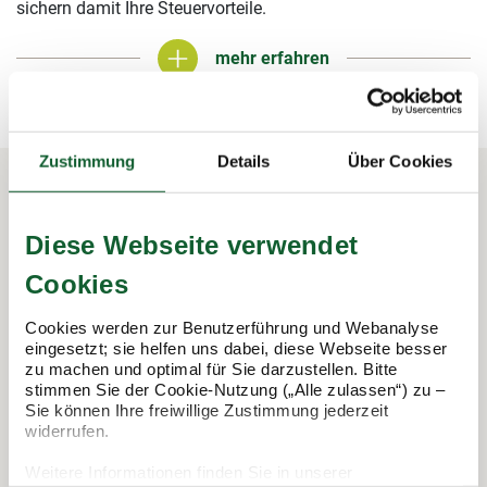
sichern damit Ihre Steuervorteile.
mehr erfahren
mehr erfahren
Zustimmung
Details
Über Cookies
In 3 Schritten zur Steuererklärung.
Diese Webseite verwendet
So funktioniert's:
Cookies
Cookies werden zur Benutzerführung und Webanalyse
eingesetzt; sie helfen uns dabei, diese Webseite besser
zu machen und optimal für Sie darzustellen. Bitte
stimmen Sie der Cookie-Nutzung („Alle zulassen“) zu –
Sie können Ihre freiwillige Zustimmung jederzeit
widerrufen.
Weitere Informationen finden Sie in unserer