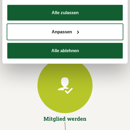
Datenschutzerklärung
Hier finden Sie unser
Impressum
Termin vereinbaren
Alle zulassen
Anpassen
Alle ablehnen
Mitglied werden