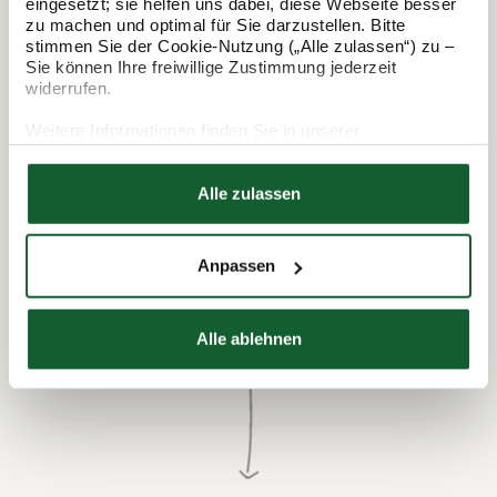
eingesetzt; sie helfen uns dabei, diese Webseite besser
In 3 Schritten zur Steuererklärung.
zu machen und optimal für Sie darzustellen. Bitte
stimmen Sie der Cookie-Nutzung („Alle zulassen“) zu –
So funktioniert's:
Sie können Ihre freiwillige Zustimmung jederzeit
widerrufen.
Weitere Informationen finden Sie in unserer
Datenschutzerklärung
Hier finden Sie unser
Impressum
Alle zulassen
Anpassen
Termin vereinbaren
Alle ablehnen