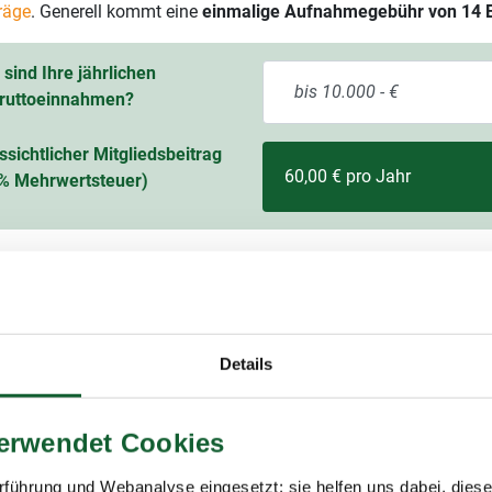
räge
. Generell kommt eine
einmalige Aufnahmegebühr von 14 
sind Ihre jährlichen
ruttoeinnahmen?
ssichtlicher Mitgliedsbeitrag
60,00 € pro Jahr
9 % Mehrwertsteuer)
Details
itgliedschaft im Lohnsteuerhilfeverein
ring
verwendet Cookies
ing e.V. (Lohnsteuerhilfeverein) ist mit rund 400.000 Mitgliedern
ungsstellen einer der größten Lohnsteuerhilfevereine Deutschla
führung und Webanalyse eingesetzt; sie helfen uns dabei, dies