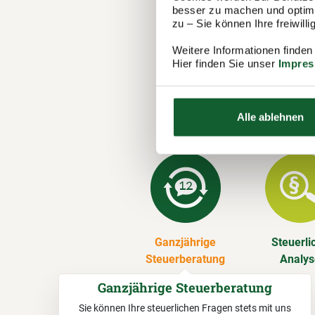
in Schwallu
besser zu machen und optimal
zu – Sie können Ihre freiwil
Steuererklä
Weitere Informationen finden
Unsere 
Hier finden Sie unser
Impre
Wir erstelle
Vereinsmitg
Alle ablehnen
über.
Ganzjährige
Steuerli
Steuerberatung
Analy
Ganzjährige Steuerberatung
Sie können Ihre steuerlichen Fragen stets mit uns