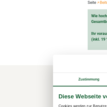
Seite
Beit
Wie hoch 
Gesamtb
Ihr vorau
(inkl. 1
Zustimmung
Ihre M
Steuer
Diese Webseite 
Der Steuerr
1.100 Berat
Cookies werden zur Benutzer