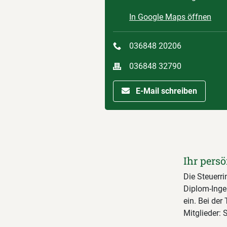
In Google Maps öffnen
036848 20206
036848 32790
E-Mail schreiben
Ihr persö
Die Steuerri
Diplom-Inge
ein. Bei de
Mitglieder: