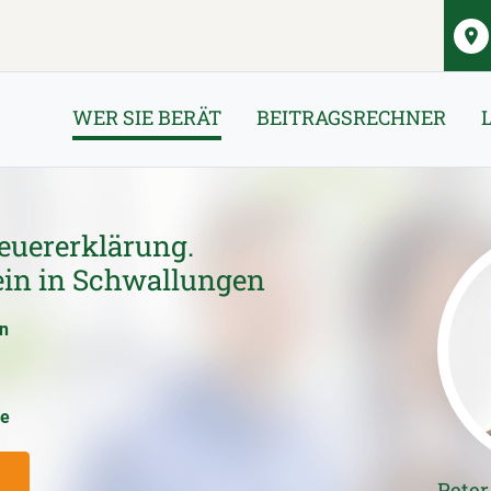
WER SIE BERÄT
BEITRAGSRECHNER
euererklärung.
ein in Schwallungen
en
ce
Pete