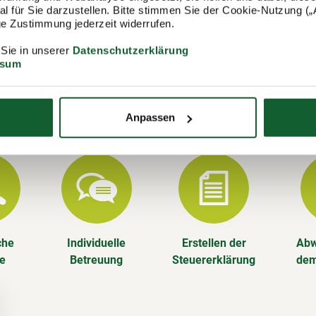
ngen stehen wir Ihnen gerne zur Verfügung und erstellen u. a. Ih
 für Sie darzustellen. Bitte stimmen Sie der Cookie-Nutzung („A
lige Zustimmung jederzeit widerrufen.
rung.
 Sie in unserer
Datenschutzerklärung
Leistungen im Überblick
ssum
n die Steuererklärung für Sie – aber das ist noch nicht alles. Als
lied im Steuerring sind Sie steuerlich rundum versorgt, das gan
Anpassen
che
Individuelle
Erstellen der
Abw
se
Betreuung
Steuererklärung
dem