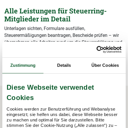
Alle Leistungen für Steuerring-
Mitglieder im Detail
Unterlagen sichten, Formulare ausfüllen,
Steuerermäßigungen beantragen, Bescheide prüfen – wir
übernehmen alle Arbeiten rund um die Steuererklärung und
sichern damit Ihre Steuervorteile.
mehr erfahren
mehr erfahren
Zustimmung
Details
Über Cookies
Diese Webseite verwendet
Cookies
In 3 Schritten zur Steuererklärung.
Cookies werden zur Benutzerführung und Webanalyse
So funktioniert's:
eingesetzt; sie helfen uns dabei, diese Webseite besser
zu machen und optimal für Sie darzustellen. Bitte
stimmen Sie der Cookie-Nutzung („Alle zulassen“) zu –