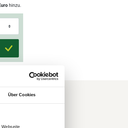
Euro
hinzu.
Über Cookies
 und über
e Webseite
nds. Auch