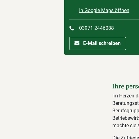
In Google Maps öffnen
03971 2446088
E-Mail schreiben
Ihre pers
Im Herzen d
Beratungsste
Berufsgrupp
Betriebswir
machte sie 
Die Zufriede