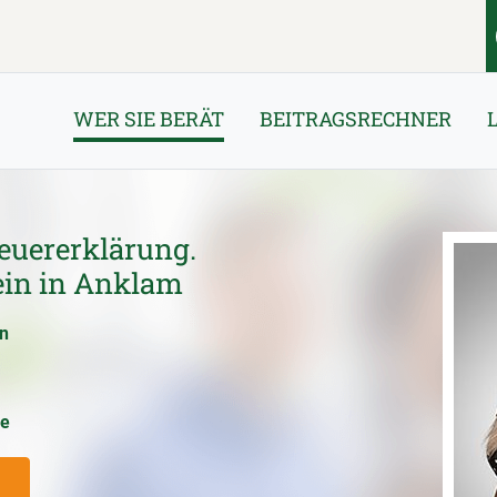
WER SIE BERÄT
BEITRAGSRECHNER
euererklärung.
ein in Anklam
en
ce