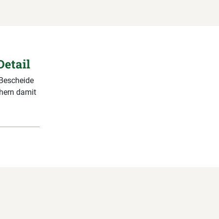
Detail
 Bescheide
chern damit