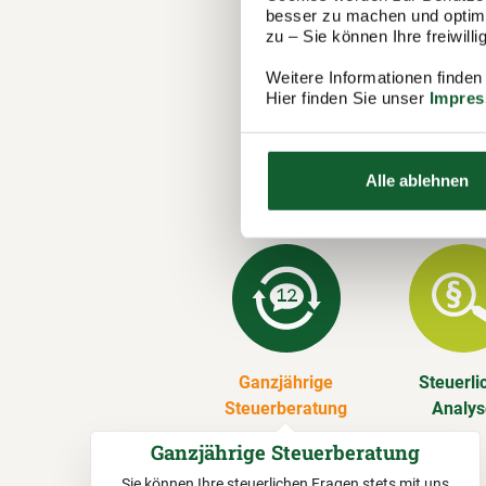
besser zu machen und optimal
in Anklam s
zu – Sie können Ihre freiwil
Steuererklä
Weitere Informationen finden
Hier finden Sie unser
Impre
Unsere 
Wir erstelle
Vereinsmitg
Alle ablehnen
über.
Ganzjährige
Steuerli
Steuerberatung
Analy
Ganzjährige Steuerberatung
Sie können Ihre steuerlichen Fragen stets mit uns