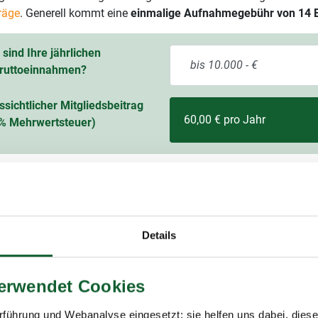
räge
. Generell kommt eine
einmalige Aufnahmegebühr von 14 
sind Ihre jährlichen
ruttoeinnahmen?
ssichtlicher Mitgliedsbeitrag
60,00 € pro Jahr
9 % Mehrwertsteuer)
Details
itgliedschaft im Lohnsteuerhilfeverein
ring
verwendet Cookies
ing e.V. (Lohnsteuerhilfeverein) ist mit rund 400.000 Mitgliedern
führung und Webanalyse eingesetzt; sie helfen uns dabei, dies
ungsstellen einer der größten Lohnsteuerhilfevereine Deutschla