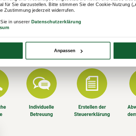
 für Sie darzustellen. Bitte stimmen Sie der Cookie-Nutzung („A
tehen wir Ihnen gerne zur Verfügung und erstellen u. a. Ihre
lige Zustimmung jederzeit widerrufen.
rung.
 Sie in unserer
Datenschutzerklärung
ssum
Leistungen im Überblick
n die Steuererklärung für Sie – aber das ist noch nicht alles. Als
lied im Steuerring sind Sie steuerlich rundum versorgt, das gan
Anpassen
che
Individuelle
Erstellen der
Abw
se
Betreuung
Steuererklärung
dem