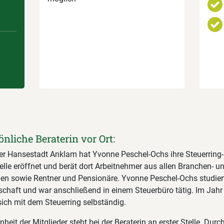
önliche Beraterin vor Ort:
er Hansestadt Anklam hat Yvonne Peschel-Ochs ihre Steuerring-
lle eröffnet und berät dort Arbeitnehmer aus allen Branchen- u
en sowie Rentner und Pensionäre. Yvonne Peschel-Ochs studier
tschaft und war anschließend in einem Steuerbüro tätig. Im Jah
sich mit dem Steuerring selbständig.
nheit der Mitglieder steht bei der Beraterin an erster Stelle. Durc