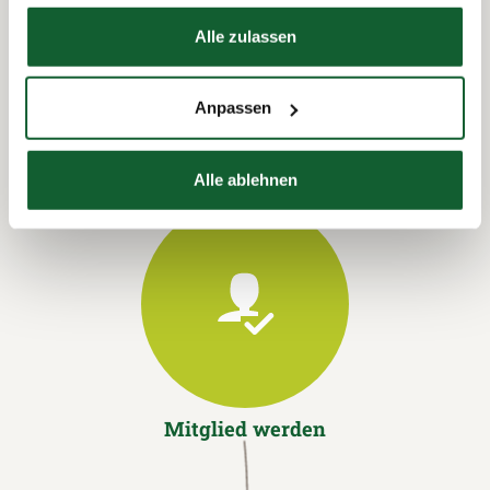
Hier finden Sie unser
Impressum
Termin vereinbaren
Alle zulassen
Anpassen
Alle ablehnen
Mitglied werden