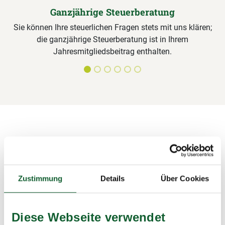
Ganzjährige Steuerberatung
Sie können Ihre steuerlichen Fragen stets mit uns klären;
die ganzjährige Steuerberatung ist in Ihrem
Jahresmitgliedsbeitrag enthalten.
Alle Leistungen für Steuerring-
Mitglieder im Detail
Unterlagen sichten, Formulare ausfüllen,
Zustimmung
Details
Über Cookies
Steuerermäßigungen beantragen, Bescheide prüfen – wir
übernehmen alle Arbeiten rund um die Steuererklärung und
sichern damit Ihre Steuervorteile.
Diese Webseite verwendet