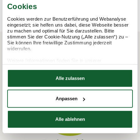
Cookies
mehr erfahren
mehr erfahren
Cookies werden zur Benutzerführung und Webanalyse
eingesetzt; sie helfen uns dabei, diese Webseite besser
zu machen und optimal für Sie darzustellen. Bitte
stimmen Sie der Cookie-Nutzung („Alle zulassen“) zu –
Sie können Ihre freiwillige Zustimmung jederzeit
widerrufen.
In 3 Schritten zur Steuererklärung.
Weitere Informationen finden Sie in unserer
So funktioniert's:
Datenschutzerklärung
Hier finden Sie unser
Impressum
Alle zulassen
Anpassen
Alle ablehnen