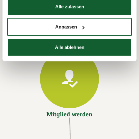
Termin vereinbaren
Hier finden Sie unser
Impressum
Alle zulassen
Anpassen
Alle ablehnen
Mitglied werden