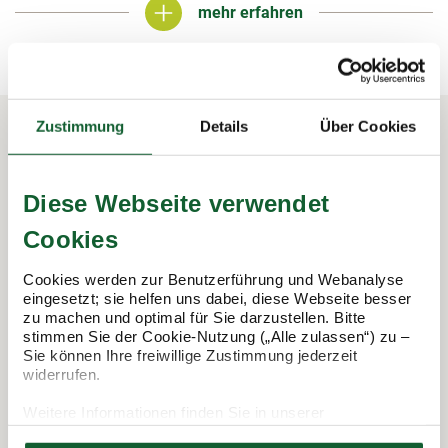
mehr erfahren
mehr erfahren
Zustimmung
Details
Über Cookies
In 3 Schritten zur Steuererklärung.
So funktioniert's:
Diese Webseite verwendet
Cookies
Cookies werden zur Benutzerführung und Webanalyse
eingesetzt; sie helfen uns dabei, diese Webseite besser
zu machen und optimal für Sie darzustellen. Bitte
stimmen Sie der Cookie-Nutzung („Alle zulassen“) zu –
Sie können Ihre freiwillige Zustimmung jederzeit
widerrufen.
Weitere Informationen finden Sie in unserer
Datenschutzerklärung