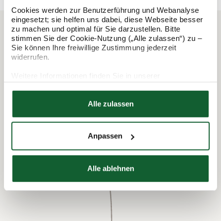
Cookies werden zur Benutzerführung und Webanalyse
eingesetzt; sie helfen uns dabei, diese Webseite besser
zu machen und optimal für Sie darzustellen. Bitte
stimmen Sie der Cookie-Nutzung („Alle zulassen“) zu –
In 3 Schritten zur Steuererklärung.
Sie können Ihre freiwillige Zustimmung jederzeit
widerrufen.
So funktioniert's:
Weitere Informationen finden Sie in unserer
Datenschutzerklärung
Hier finden Sie unser
Impressum
Alle zulassen
Anpassen
Alle ablehnen
Termin vereinbaren