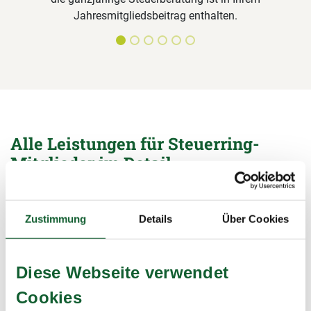
Jahresmitgliedsbeitrag enthalten.
Alle Leistungen für Steuerring-
Mitglieder im Detail
Unterlagen sichten, Formulare ausfüllen,
Steuerermäßigungen beantragen, Bescheide prüfen – wir
Zustimmung
Details
Über Cookies
übernehmen alle Arbeiten rund um die Steuererklärung und
sichern damit Ihre Steuervorteile.
mehr erfahren
mehr erfahren
Diese Webseite verwendet
Cookies