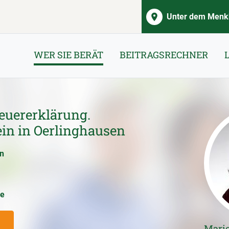
Unter dem Menkh
WER SIE BERÄT
BEITRAGSRECHNER
euererklärung.
ein in Oerlinghausen
en
ce
Mari