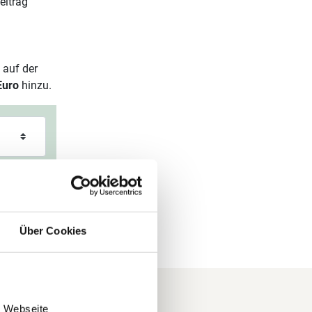
eitrag
 auf der
Euro
hinzu.
Über Cookies
e Webseite