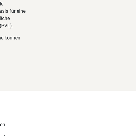
de
sis für eine
liche
(PVL).
ine können
en.