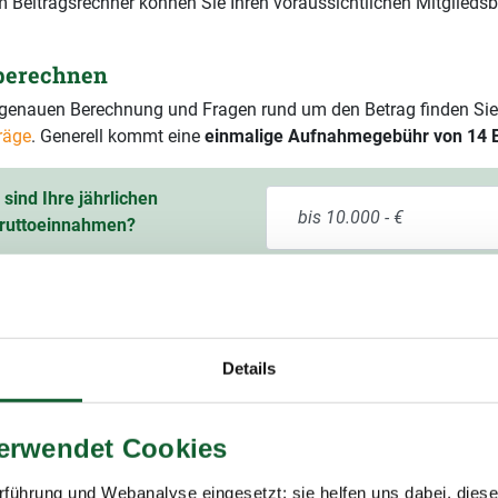
 Beitragsrechner können Sie Ihren voraussichtlichen Mitgliedsb
 berechnen
r genauen Berechnung und Fragen rund um den Betrag finden Sie
räge
. Generell kommt eine
einmalige Aufnahmegebühr von 14 
sind Ihre jährlichen
ruttoeinnahmen?
ssichtlicher Mitgliedsbeitrag
60,00 € pro Jahr
9 % Mehrwertsteuer)
Details
verwendet Cookies
führung und Webanalyse eingesetzt; sie helfen uns dabei, dies