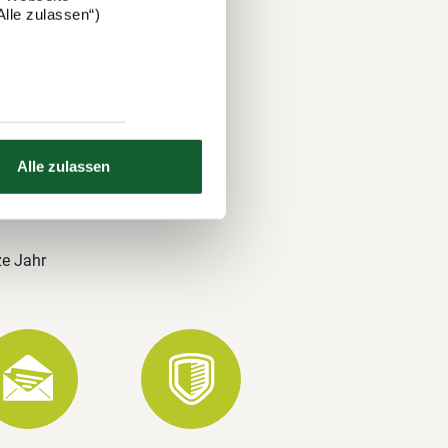
lle zulassen“)
 und über
nds. Auch
hre
Alle zulassen
ze Jahr