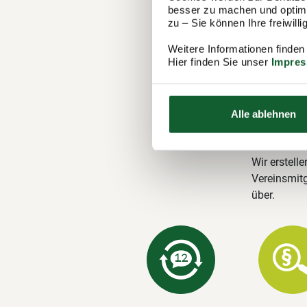
Ihre M
besser zu machen und optimal
zu – Sie können Ihre freiwil
Steuer
Weitere Informationen finden
Der Steuerr
Hier finden Sie unser
Impre
1.100 Berat
in Oerlingh
Steuererklä
Alle ablehnen
Unsere 
Wir erstelle
Vereinsmitg
über.