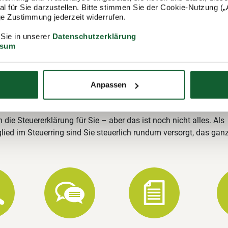
itgliedschaft im Lohnsteuerhilfeverein
 für Sie darzustellen. Bitte stimmen Sie der Cookie-Nutzung („A
lige Zustimmung jederzeit widerrufen.
ring
 Sie in unserer
Datenschutzerklärung
ing e.V. (Lohnsteuerhilfeverein) ist mit rund 400.000 Mitgliedern
ssum
ungsstellen einer der größten Lohnsteuerhilfevereine Deutschla
ausen stehen wir Ihnen gerne zur Verfügung und erstellen u. a. I
rung.
Anpassen
Leistungen im Überblick
n die Steuererklärung für Sie – aber das ist noch nicht alles. Als
lied im Steuerring sind Sie steuerlich rundum versorgt, das gan