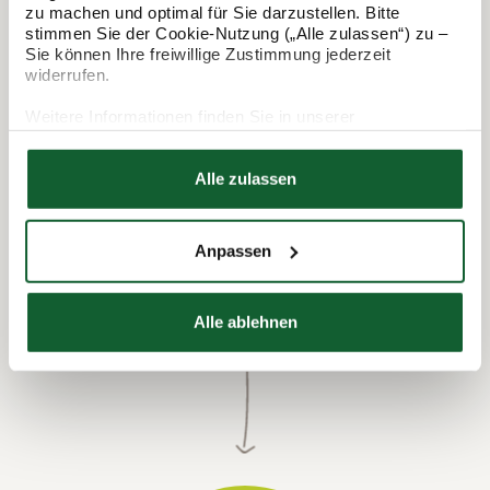
In 3 Schritten zur Steuererklärung.
zu machen und optimal für Sie darzustellen. Bitte
stimmen Sie der Cookie-Nutzung („Alle zulassen“) zu –
So funktioniert's:
Sie können Ihre freiwillige Zustimmung jederzeit
widerrufen.
Weitere Informationen finden Sie in unserer
Datenschutzerklärung
Hier finden Sie unser
Impressum
Alle zulassen
Anpassen
Termin vereinbaren
Alle ablehnen