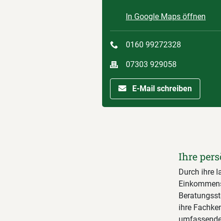
In Google Maps öffnen
0160 99272328
07303 929058
E-Mail schreiben
Ihre pers
Durch ihre la
Einkommenste
Beratungsste
ihre Fachken
umfassende 