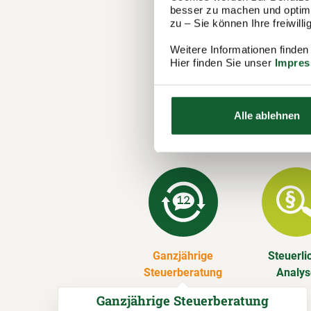
1.100 Berat
besser zu machen und optimal
zu – Sie können Ihre freiwil
in Illertiss
Steuererklä
Weitere Informationen finden
Hier finden Sie unser
Impre
Unsere 
Wir erstelle
Alle ablehnen
Vereinsmitg
über.
Ganzjährige
Steuerli
Steuerberatung
Analy
Ganzjährige Steuerberatung