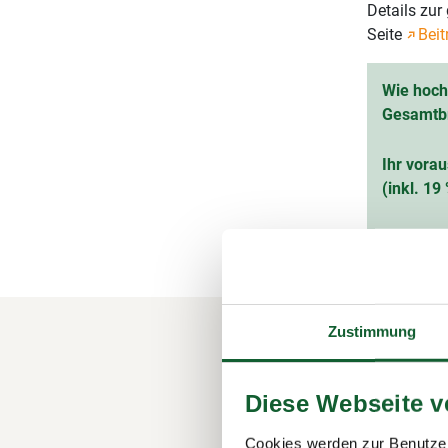
Details zu
Seite
Beit
Wie hoch 
Gesamtb
Ihr vorau
(inkl. 1
Zustimmung
Ihre M
Steuer
Diese Webseite 
Der Steuerr
Cookies werden zur Benutzer