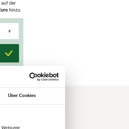
 auf der
Euro
hinzu.
Über Cookies
 und über
e Webseite