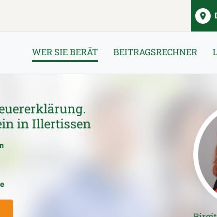
WER SIE BERÄT
BEITRAGSRECHNER
euererklärung.
n in Illertissen
en
ce
Birgi