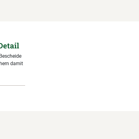
Detail
 Bescheide
chern damit