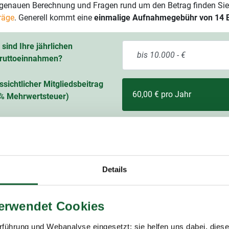
r genauen Berechnung und Fragen rund um den Betrag finden Sie
räge
. Generell kommt eine
einmalige Aufnahmegebühr von 14 
sind Ihre jährlichen
ruttoeinnahmen?
ssichtlicher Mitgliedsbeitrag
60,00 € pro Jahr
9 % Mehrwertsteuer)
Details
itgliedschaft im Lohnsteuerhilfeverein
ring
verwendet Cookies
ing e.V. (Lohnsteuerhilfeverein) ist mit rund 400.000 Mitgliedern
führung und Webanalyse eingesetzt; sie helfen uns dabei, dies