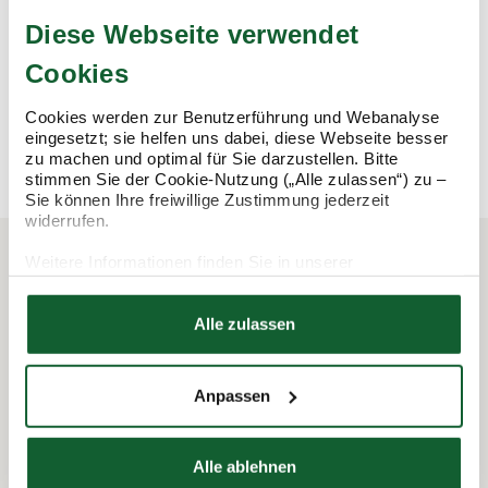
Steuerermäßigungen beantragen, Bescheide prüfen – wir
Diese Webseite verwendet
übernehmen alle Arbeiten rund um die Steuererklärung und
Cookies
sichern damit Ihre Steuervorteile.
Cookies werden zur Benutzerführung und Webanalyse
mehr erfahren
mehr erfahren
eingesetzt; sie helfen uns dabei, diese Webseite besser
zu machen und optimal für Sie darzustellen. Bitte
stimmen Sie der Cookie-Nutzung („Alle zulassen“) zu –
Sie können Ihre freiwillige Zustimmung jederzeit
widerrufen.
Weitere Informationen finden Sie in unserer
Datenschutzerklärung
In 3 Schritten zur Steuererklärung.
Hier finden Sie unser
Impressum
Alle zulassen
So funktioniert's:
Anpassen
Alle ablehnen