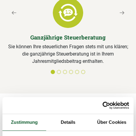
Previous
Next
Ganzjährige Steuerberatung
Sie können Ihre steuerlichen Fragen stets mit uns klären;
die ganzjährige Steuerberatung ist in Ihrem
Jahresmitgliedsbeitrag enthalten.
Alle Leistungen für Steuerring-
Zustimmung
Details
Über Cookies
Mitglieder im Detail
Unterlagen sichten, Formulare ausfüllen,