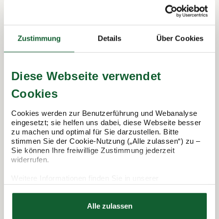
In 3 Schritten zur Steuererklärung.
Zustimmung
Details
Über Cookies
So funktioniert's:
Diese Webseite verwendet
Cookies
Cookies werden zur Benutzerführung und Webanalyse
eingesetzt; sie helfen uns dabei, diese Webseite besser
zu machen und optimal für Sie darzustellen. Bitte
stimmen Sie der Cookie-Nutzung („Alle zulassen“) zu –
Sie können Ihre freiwillige Zustimmung jederzeit
widerrufen.
Termin vereinbaren
Weitere Informationen finden Sie in unserer
Datenschutzerklärung
Hier finden Sie unser
Impressum
Alle zulassen