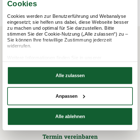
mehr erfahren
mehr erfahren
Cookies
Cookies werden zur Benutzerführung und Webanalyse
eingesetzt; sie helfen uns dabei, diese Webseite besser
zu machen und optimal für Sie darzustellen. Bitte
stimmen Sie der Cookie-Nutzung („Alle zulassen“) zu –
Sie können Ihre freiwillige Zustimmung jederzeit
widerrufen.
In 3 Schritten zur Steuererklärung.
So funktioniert's:
Weitere Informationen finden Sie in unserer
Datenschutzerklärung
Hier finden Sie unser
Impressum
Alle zulassen
Anpassen
Alle ablehnen
Termin vereinbaren