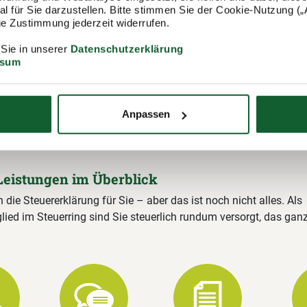
 für Sie darzustellen. Bitte stimmen Sie der Cookie-Nutzung („A
lige Zustimmung jederzeit widerrufen.
itgliedschaft im Lohnsteuerhilfeverein
 Sie in unserer
Datenschutzerklärung
ssum
ring
ing e.V. (Lohnsteuerhilfeverein) ist mit rund 400.000 Mitgliedern
ungsstellen einer der größten Lohnsteuerhilfevereine Deutschla
Anpassen
ch stehen wir Ihnen gerne zur Verfügung und erstellen u. a. Ihre
rung.
Leistungen im Überblick
n die Steuererklärung für Sie – aber das ist noch nicht alles. Als
lied im Steuerring sind Sie steuerlich rundum versorgt, das gan