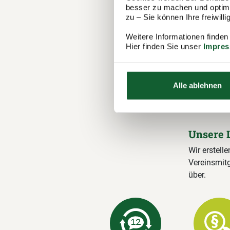
besser zu machen und optimal
zu – Sie können Ihre freiwil
Ihre M
Weitere Informationen finden
Hier finden Sie unser
Impre
Steuer
Der Steuerr
1.100 Berat
Alle ablehnen
in Mecherni
Steuererklä
Unsere 
Wir erstelle
Vereinsmitg
über.