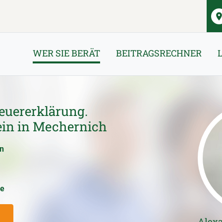
WER SIE BERÄT
BEITRAGSRECHNER
euererklärung.
ein in Mechernich
en
ce
Alex