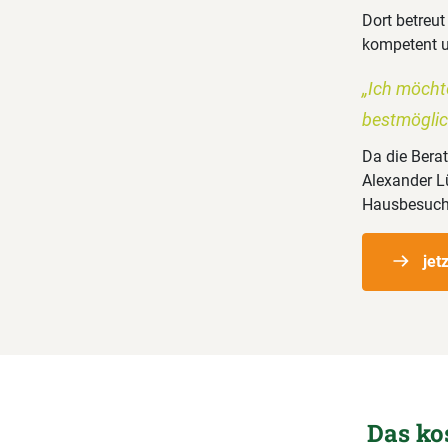
Dort betreu
kompetent un
„Ich möchte
bestmöglic
Da die Berat
Alexander L
Hausbesuch
jet
Das ko