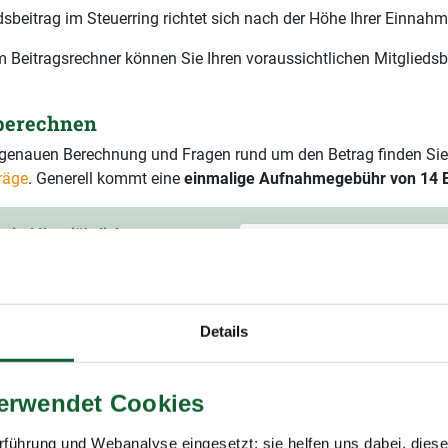
dsbeitrag im Steuerring richtet sich nach der Höhe Ihrer Einnahm
 Beitragsrechner können Sie Ihren voraussichtlichen Mitgliedsb
 berechnen
r genauen Berechnung und Fragen rund um den Betrag finden Sie
räge
. Generell kommt eine
einmalige Aufnahmegebühr von 14 
sind Ihre jährlichen
ruttoeinnahmen?
ssichtlicher Mitgliedsbeitrag
60,00 € pro Jahr
Details
9 % Mehrwertsteuer)
verwendet Cookies
führung und Webanalyse eingesetzt; sie helfen uns dabei, dies