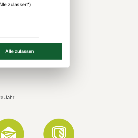
lle zulassen“)
 und über
nds. Auch
Alle zulassen
ze Jahr