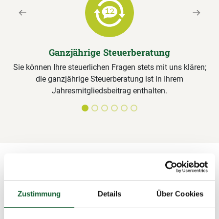
Previous
Next
Ganzjährige Steuerberatung
Sie können Ihre steuerlichen Fragen stets mit uns klären;
die ganzjährige Steuerberatung ist in Ihrem
Jahresmitgliedsbeitrag enthalten.
Alle Leistungen für Steuerring-
Mitglieder im Detail
Zustimmung
Details
Über Cookies
Unterlagen sichten, Formulare ausfüllen,