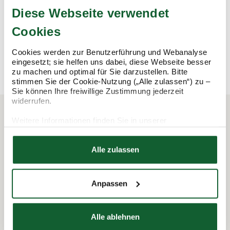
Steuerermäßigungen beantragen, Bescheide prüfen – wir
Diese Webseite verwendet
übernehmen alle Arbeiten rund um die Steuererklärung und
sichern damit Ihre Steuervorteile.
Cookies
mehr erfahren
mehr erfahren
Cookies werden zur Benutzerführung und Webanalyse
eingesetzt; sie helfen uns dabei, diese Webseite besser
zu machen und optimal für Sie darzustellen. Bitte
stimmen Sie der Cookie-Nutzung („Alle zulassen“) zu –
Sie können Ihre freiwillige Zustimmung jederzeit
widerrufen.
Weitere Informationen finden Sie in unserer
Datenschutzerklärung
In 3 Schritten zur Steuererklärung.
Hier finden Sie unser
Impressum
So funktioniert's:
Alle zulassen
Anpassen
Alle ablehnen