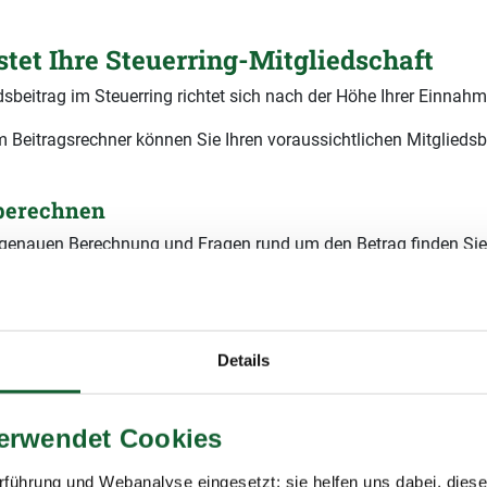
stet Ihre Steuerring-Mitgliedschaft
dsbeitrag im Steuerring richtet sich nach der Höhe Ihrer Einnahm
 Beitragsrechner können Sie Ihren voraussichtlichen Mitgliedsb
 berechnen
r genauen Berechnung und Fragen rund um den Betrag finden Sie
räge
. Generell kommt eine
einmalige Aufnahmegebühr von 14 
sind Ihre jährlichen
ruttoeinnahmen?
Details
ssichtlicher Mitgliedsbeitrag
verwendet Cookies
60,00 € pro Jahr
9 % Mehrwertsteuer)
führung und Webanalyse eingesetzt; sie helfen uns dabei, dies