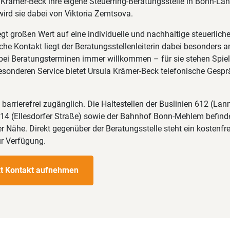
a Krämer-Beck ihre eigene Steuerring-Beratungsstelle in Bonn-La
wird sie dabei von Viktoria Zemtsova.
t großen Wert auf eine individuelle und nachhaltige steuerlich
che Kontakt liegt der Beratungsstellenleiterin dabei besonders 
 bei Beratungsterminen immer willkommen – für sie stehen Spie
besonderen Service bietet Ursula Krämer-Beck telefonische Gesp
 barrierefrei zugänglich. Die Haltestellen der Buslinien 612 (Lan
614 (Ellesdorfer Straße) sowie der Bahnhof Bonn-Mehlem befinde
r Nähe. Direkt gegenüber der Beratungsstelle steht ein kostenfre
ur Verfügung.
zt Kontakt aufnehmen