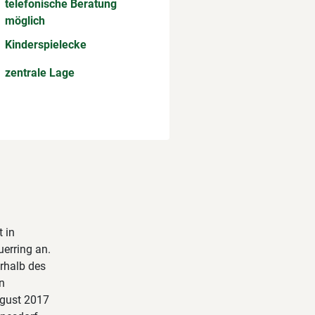
telefonische Beratung
möglich
Kinderspielecke
zentrale Lage
 in
erring an.
erhalb des
n
ugust 2017