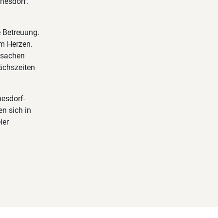
nnesdorf.
e Betreuung.
am Herzen.
lsachen
rächszeiten
nesdorf-
n sich in
ier