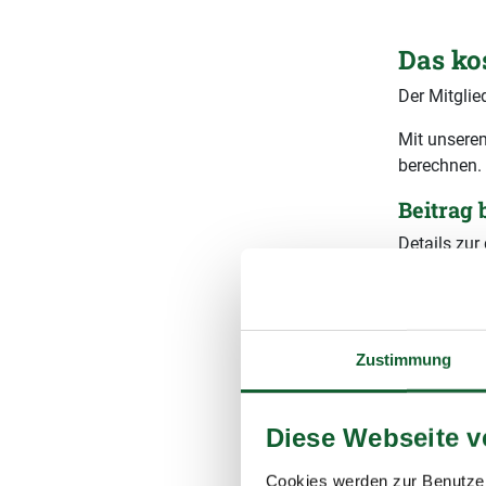
Das ko
Der Mitglie
Mit unserem
berechnen.
Beitrag
Details zu
Seite
Beit
Wie hoch 
Gesamtb
Zustimmung
Ihr vorau
Diese Webseite 
(inkl. 1
Cookies werden zur Benutzer