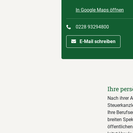
In Google Maps öffnen
0228 93294800
E-Mail schreiben
Ihre pers
Nach ihrer A
Steuerkanzl
Ihre Berufse
breiten Spek
öffentliche