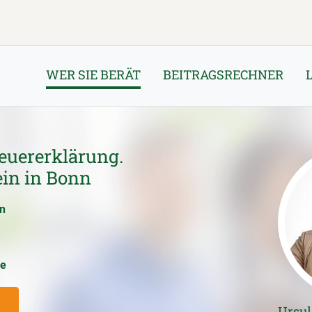
WER SIE BERÄT
BEITRAGSRECHNER
euererklärung.
ein in Bonn
en
ce
Ursu