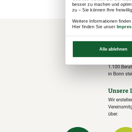
besser zu machen und optimal
zu – Sie können Ihre freiwil
Weitere Informationen finden
Hier finden Sie unser
Impre
Ihre M
Steuer
Alle ablehnen
Der Steuerr
1.100 Berat
in Bonn ste
Unsere 
Wir erstelle
Vereinsmitg
über.