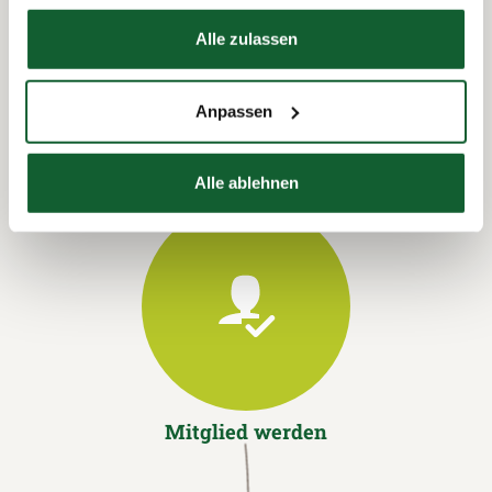
Hier finden Sie unser
Impressum
Termin vereinbaren
Alle zulassen
Anpassen
Alle ablehnen
Mitglied werden