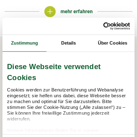
mehr erfahren
mehr erfahren
Zustimmung
Details
Über Cookies
In 3 Schritten zur Steuererklärung.
Diese Webseite verwendet
So funktioniert's:
Cookies
Cookies werden zur Benutzerführung und Webanalyse
eingesetzt; sie helfen uns dabei, diese Webseite besser
zu machen und optimal für Sie darzustellen. Bitte
stimmen Sie der Cookie-Nutzung („Alle zulassen“) zu –
Sie können Ihre freiwillige Zustimmung jederzeit
widerrufen.
Weitere Informationen finden Sie in unserer
Datenschutzerklärung