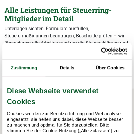
Alle Leistungen für Steuerring-
Mitglieder im Detail
Unterlagen sichten, Formulare ausfüllen,
Steuerermäßigungen beantragen, Bescheide prüfen – wir
übernehmen alle Arbeiten rund um die Steuererklärung und
sichern damit Ihre Steuervorteile.
mehr erfahren
mehr erfahren
Zustimmung
Details
Über Cookies
Diese Webseite verwendet
Cookies
In 3 Schritten zur Steuererklärung.
Cookies werden zur Benutzerführung und Webanalyse
So funktioniert's:
eingesetzt; sie helfen uns dabei, diese Webseite besser
zu machen und optimal für Sie darzustellen. Bitte
stimmen Sie der Cookie-Nutzung („Alle zulassen“) zu –